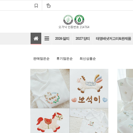
2026 말띠
2027 양띠
태명배냇저고리&완제품
판매많은순
후기많은순
최신상품순
바로가기
바로가기
바로가기
바로가기
바로가기