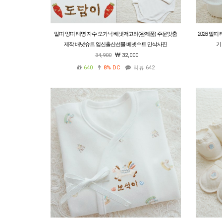
말띠 양띠 태명 자수 오가닉 배냇저고리(완제품) 주문맞춤
2026 말
제작 배냇슈트 임신출산선물 베넷수트 만삭사진
기
34,900
32,000
640
8%
DC
리뷰 642