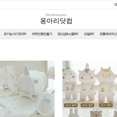
25th Anniversary
옹아리닷컴
유기농 아기옷 DIY
애착인형만들기
장난감&소품DIY
모빌DIY
전통배냇저고리