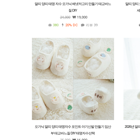
말띠 양띠 태명 자수 오가닉 배냇저고리 만들기 태교바느
말띠 양띠
질 DIY
세
24,000
19,000
380
20%
DC
리뷰 39
오가닉 말띠 양띠 태명자수 포인트 아기신발 만들기 임산
2026년 
부 태교바느질 DIY 태명자수선택