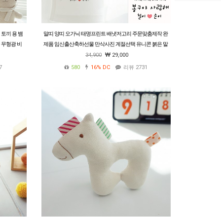
 토끼 용 뱀
말띠 양띠 오가닉 태명프린트 배냇저고리 주문맞춤제작 완
 무형광 비
제품 임신출산축하선물 만삭사진 계절선택 유니콘 붉은 말
띠
34,900
29,000
7
580
16%
DC
리뷰 2731