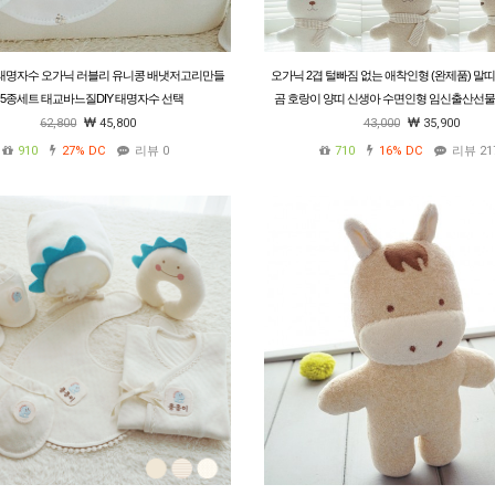
띠 태명자수 오가닉 러블리 유니콩 배냇저고리만들
오가닉 2겹 털빠짐 없는 애착인형 (완제품) 말띠
 5종세트 태교바느질DIY 태명자수 선택
곰 호랑이 양띠 신생아 수면인형 임신출산선물
접착 유기농
62,800
45,800
43,000
35,900
910
27%
DC
리뷰 0
710
16%
DC
리뷰 21