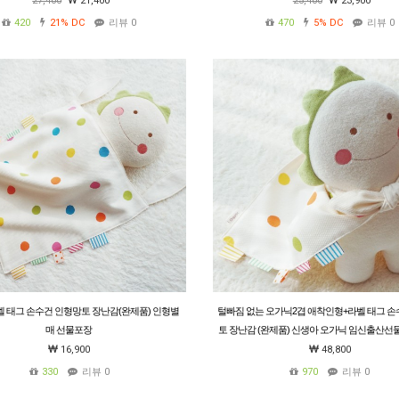
27,400
21,400
25,400
23,900
420
21%
DC
리뷰 0
470
5%
DC
리뷰 0
벨 태그 손수건 인형망토 장난감(완제품) 인형별
털빠짐 없는 오가닉2겹 애착인형+라벨 태그 손
매 선물포장
토 장난감 (완제품) 신생아 오가닉 임신출산선물
말띠
16,900
48,800
330
리뷰 0
970
리뷰 0