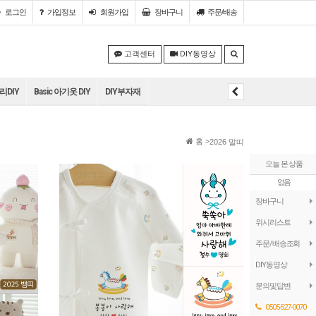
로그인
가입정보
회원
가입
장바구니
주문/배송
고객센터
DIY동영상
DIY
Basic 아기옷 DIY
DIY부자재
홈 >
2026 말띠
오늘 본 상품
없음
장바구니
위시리스트
주문/배송조회
DIY동영상
문의및답변
0505-527-0070