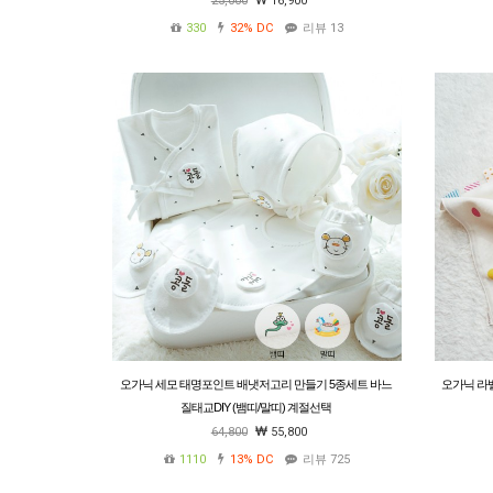
25,000
16,900
330
32%
DC
리뷰 13
오가닉 세모 태명포인트 배냇저고리 만들기 5종세트 바느
오가닉 라
질태교DIY (뱀띠/말띠) 계절선택
64,800
55,800
1110
13%
DC
리뷰 725