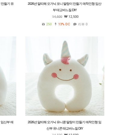
형 만들기 유
2026년 말띠해 오가닉 포니 딸랑이 만들기 애착인형 임산
부 태교바느질 DIY
14,500
12,500
250
13%
DC
리뷰 0
 임산부 애
2026년 말띠해 오가닉 유니콩 딸랑이 만들기 애착인형 임
산부 유니콘 태교바느질 DIY