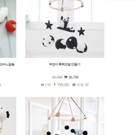
교바느질diy
부엉이 흑백모빌 만들기
31,700
26,700
1
530
15%
DC
리뷰 33