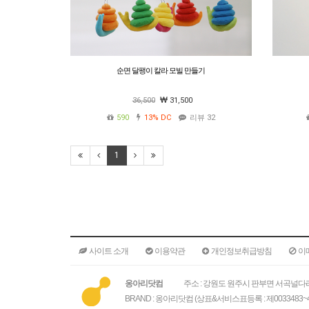
순면 달팽이 칼라 모빌 만들기
36,500
31,500
590
13%
DC
리뷰 32
1
사이트 소개
이용약관
개인정보취급방침
이
옹아리닷컴
주소 : 강원도 원주시 판부면 서곡널다리
BRAND : 옹아리닷컴 (상표&서비스표등록 : 제0033483~4