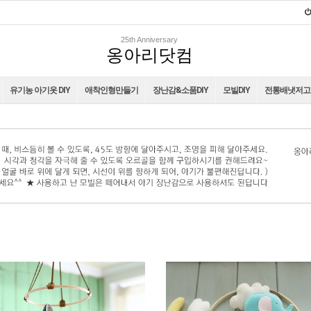
25th Anniversary
옹아리닷컴
유기농 아기옷 DIY
애착인형만들기
장난감&소품DIY
모빌DIY
전통배냇저고리