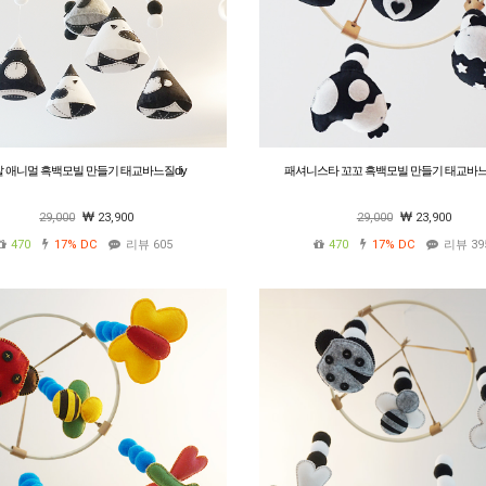
 애니멀 흑백모빌 만들기 태교바느질diy
패셔니스타 꼬꼬 흑백모빌 만들기 태교바느질
29,000
23,900
29,000
23,900
470
17%
DC
리뷰 605
470
17%
DC
리뷰 39