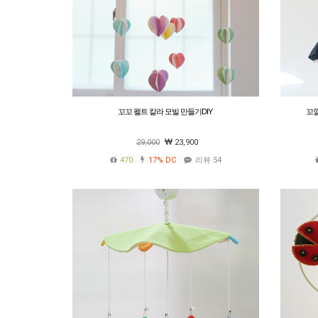
꼬꼬 펠트 칼라 모빌 만들기DIY
꼬깔
29,000
23,900
470
17%
DC
리뷰 54