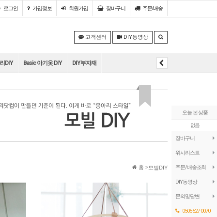
로그인
가입정보
회원
가입
장바구니
주문/배송
고객센터
DIY동영상
DIY
Basic 아기옷 DIY
DIY부자재
오늘 본 상품
없음
장바구니
위시리스트
홈 >
주문/배송조회
모빌DIY
DIY동영상
문의및답변
0505-527-0070