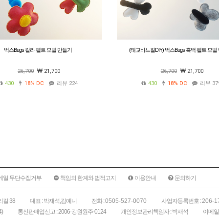
벅스Bugs 칼라 펠트 모빌 만들기
(태교바느질DIY) 벅스Bugs 흑백 펠트 모빌
26,700
21,700
26,700
21,700
430
18%
DC
리뷰 224
430
18%
DC
리뷰 37
메일 무단수집거부
책임의 한계와 법적고지
이용안내
문의하기
길 38
대표 : 박재석,김예니
전화 :
0505-527-0070
사업자등록번호 :
206-1
)
통신판매업신고 : 2006-강원원주-0124
개인정보관리책임자 : 박재석
이메일 