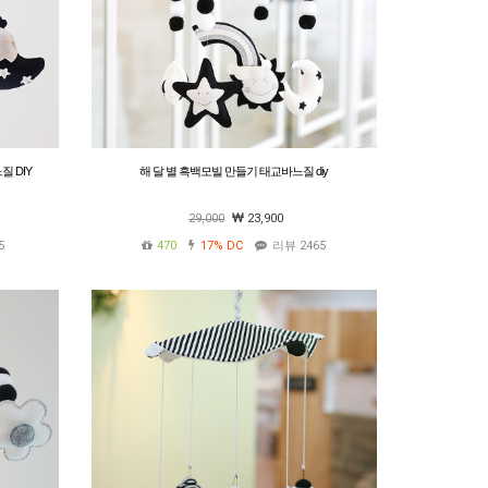
 DIY
해 달 별 흑백모빌 만들기 태교바느질 diy
29,000
23,900
5
470
17%
DC
리뷰 2465