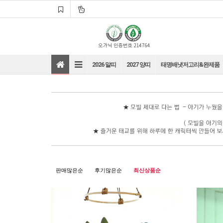
2026 말띠
2027 양띠
태명배냇저고리&완제품
바로가기
바로가기
판매많은순
후기많은순
최신상품순
바로가기
바로가기
바로가기