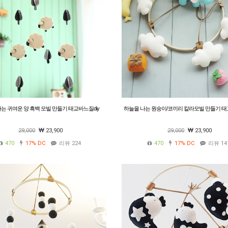
는 귀여운 양 흑백 모빌 만들기 태교바느질diy
하늘을 나는 원숭이/코끼리 칼라모빌 만들기 태
29,000
23,900
29,000
23,900
470
17%
DC
리뷰 224
470
17%
DC
리뷰 14