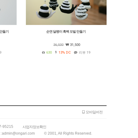
 만들기
순면 달팽이 흑백 모빌 만들기
36,500
31,500
9
630
13%
DC
리뷰 19
모바일버전
7-95215
사업자정보확인
:
admin@ongari.com
© 2001, All Rights Reserved.