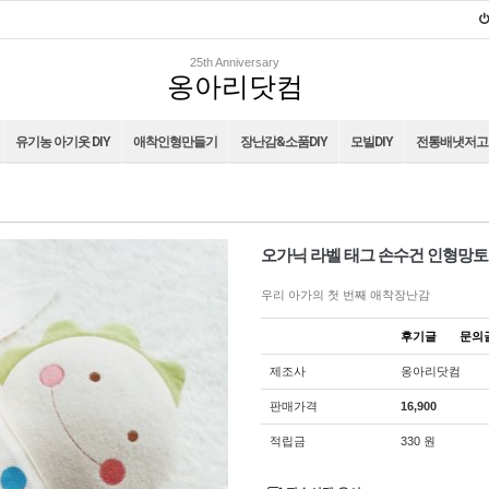
25th Anniversary
옹아리닷컴
유기농 아기옷 DIY
애착인형만들기
장난감&소품DIY
모빌DIY
전통배냇저고리
오가닉 라벨 태그 손수건 인형망토
우리 아가의 첫 번째 애착장난감
후기글
문
제조사
옹아리닷컴
판매가격
16,900
적립금
330 원