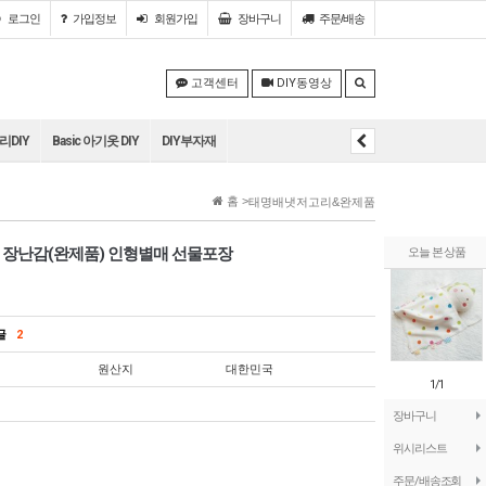
로그인
가입정보
회원
가입
장바구니
주문/배송
고객센터
DIY동영상
DIY
Basic 아기옷 DIY
DIY부자재
홈 >
태명배냇저고리&완제품
 장난감(완제품) 인형별매 선물포장
오늘 본 상품
의글
2
원산지
대한민국
1/1
장바구니
위시리스트
주문/배송조회