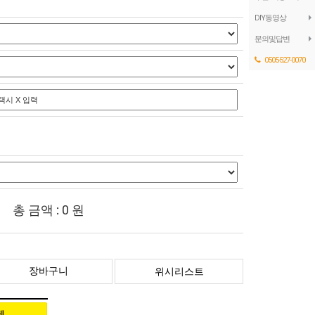
DIY동영상
문의및답변
0505-527-0070
총 금액 :
0
원
장바구니
위시리스트