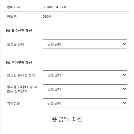
판매가격
36,500
31,500
적립금
590원
필수선택 옵션
오르골 선택
추가구매 옵션
필요한 봉제실 선택
봉제용구3종(바늘/시
침핀/실끼우개)
기화성펜
총 금액 :
0
원