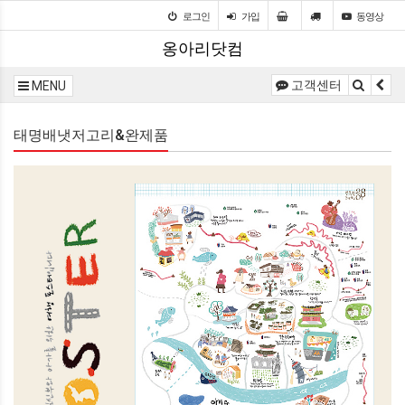
로그인
가입
동영상
옹아리닷컴
고객센터
MENU
태명배냇저고리&완제품