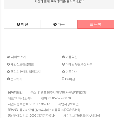
사진과 함께 구매 후기를 올려주세요^^
이전
다음
목록
사이트 소개
이용약관
개인정보취급방침
이메일 무단수집거부
책임의 한계와 법적고지
이용안내
문의하기
PC버전
옹아리닷컴
주소 : 강원도 원주시 판부면 서곡널다리길 38
대표 : 박재석,김예니
전화 :
0505-527-0070
사업자등록번호 :
206-17-95215
사업자정보확인
BRAND : 옹아리닷컴 (상표&서비스표등록 : 제0033483~4)
통신판매업신고 : 2006-강원원주-0124
개인정보관리책임자 : 박재석