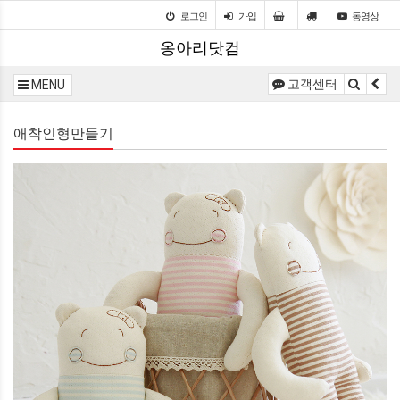
로그인
가입
동영상
옹아리닷컴
고객센터
MENU
애착인형만들기