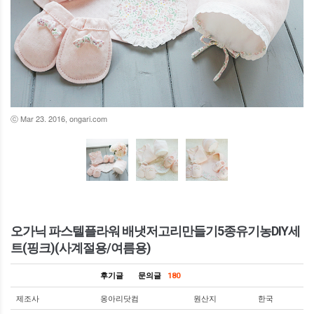
ⓒ Mar 23. 2016, ongari.com
오가닉 파스텔플라워 배냇저고리만들기5종유기농DIY세
트(핑크)(사계절용/여름용)
후기글
문의글
180
제조사
옹아리닷컴
원산지
한국