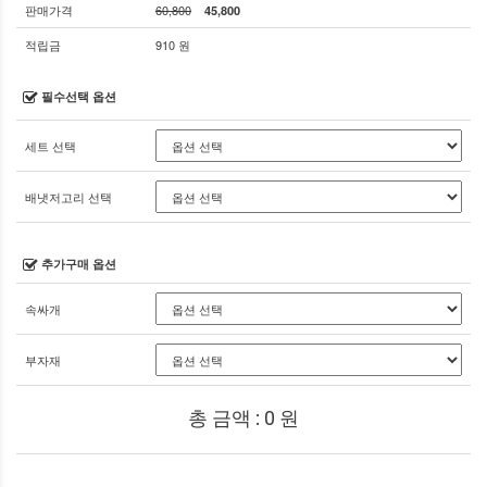
판매가격
60,800
45,800
적립금
910 원
필수선택 옵션
세트 선택
배냇저고리 선택
추가구매 옵션
속싸개
부자재
총 금액 :
0
원