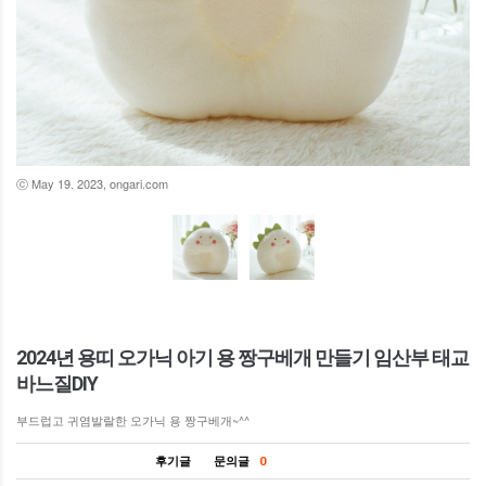
ⓒ May 19. 2023, ongari.com
2024년 용띠 오가닉 아기 용 짱구베개 만들기 임산부 태교
바느질DIY
부드럽고 귀염발랄한 오가닉 용 짱구베개~^^
후기글
문의글
0