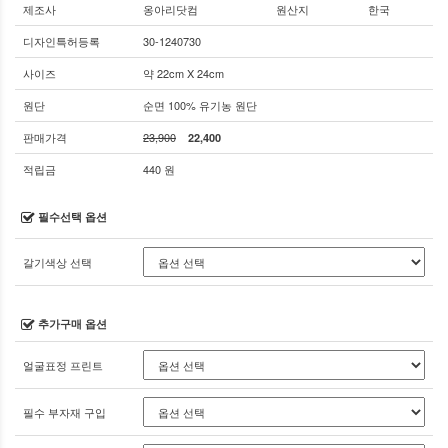
제조사
옹아리닷컴
원산지
한국
디자인특허등록
30-1240730
사이즈
약 22cm X 24cm
원단
순면 100% 유기농 원단
판매가격
23,900
22,400
적립금
440 원
필수선택 옵션
갈기색상 선택
추가구매 옵션
얼굴표정 프린트
필수 부자재 구입