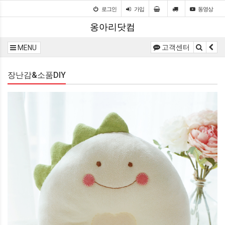
로그인
가입
동영상
옹아리닷컴
고객센터
MENU
장난감&소품DIY