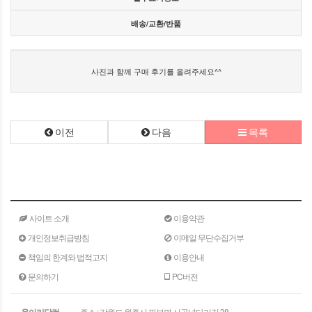
배송/교환/반품
사진과 함께 구매 후기를 올려주세요^^
이전
다음
목록
사이트 소개
이용약관
개인정보취급방침
이메일 무단수집거부
책임의 한계와 법적고지
이용안내
문의하기
PC버전
옹아리닷컴
주소 : 강원도 원주시 판부면 서곡널다리길 38