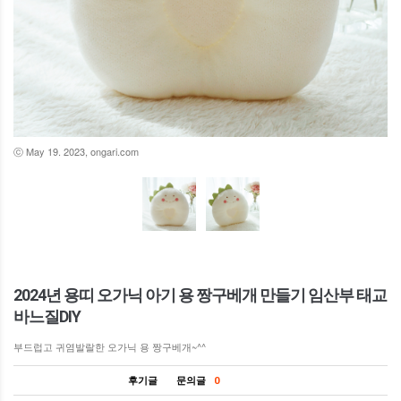
ⓒ May 19. 2023, ongari.com
2024년 용띠 오가닉 아기 용 짱구베개 만들기 임산부 태교
바느질DIY
부드럽고 귀염발랄한 오가닉 용 짱구베개~^^
후기글
문의글
0