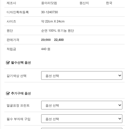
제조사
옹아리닷컴
원산지
한국
디자인특허등록
30-1240730
사이즈
약 22cm X 24cm
원단
순면 100% 유기농 원단
판매가격
23,900
22,400
적립금
440 원
필수선택 옵션
갈기색상 선택
추가구매 옵션
얼굴표정 프린트
필수 부자재 구입