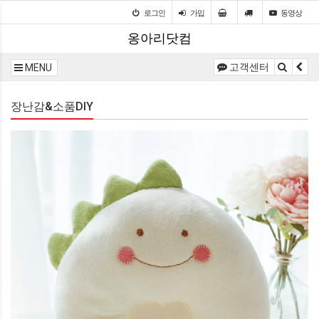
로그인
가입
동영상
옹아리닷컴
고객센터
MENU
장난감&소품DIY