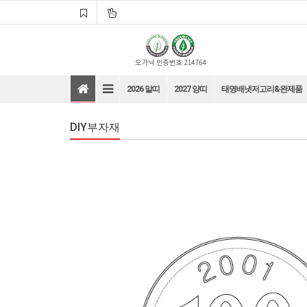
2026 말띠
2027 양띠
태명배냇저고리&완제품
DIY부자재
바로가기
바로가기
바로가기