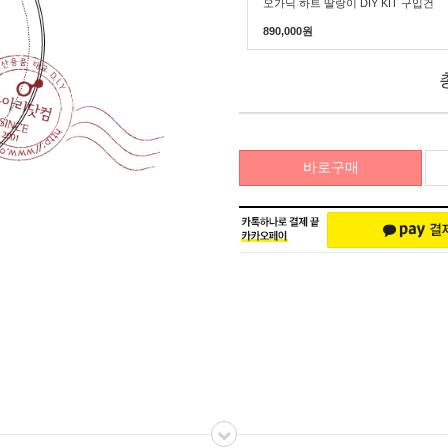
오가닉 하트 딸랑이 DIY KIT 구입건
890,000
원
바로구매