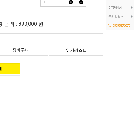
DIY동영상
문의및답변
총 금액 :
890,000
원
0505-527-0070
장바구니
위시리스트