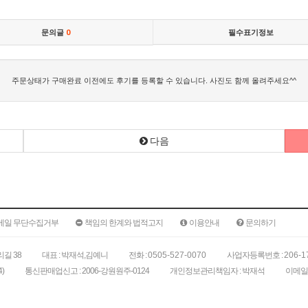
문의글
0
필수표기정보
주문상태가 구매완료 이전에도 후기를 등록할 수 있습니다. 사진도 함께 올려주세요^^
다음
메일 무단수집거부
책임의 한계와 법적고지
이용안내
문의하기
길 38
대표 : 박재석,김예니
전화 :
0505-527-0070
사업자등록번호 :
206-1
)
통신판매업신고 : 2006-강원원주-0124
개인정보관리책임자 : 박재석
이메일 