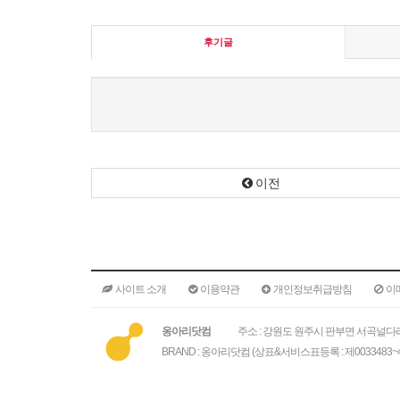
후기글
이전
사이트 소개
이용약관
개인정보취급방침
이
옹아리닷컴
주소 : 강원도 원주시 판부면 서곡널다리
BRAND : 옹아리닷컴 (상표&서비스표등록 : 제0033483~4