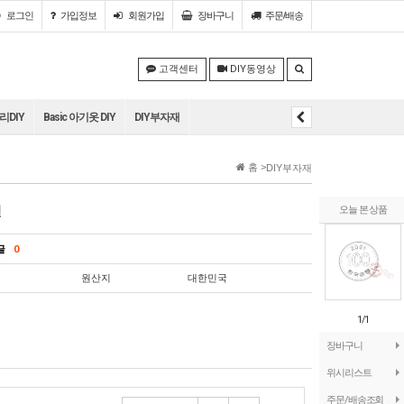
로그인
가입정보
회원
가입
장바구니
주문/배송
고객센터
DIY동영상
DIY
Basic 아기옷 DIY
DIY부자재
홈 >
DIY부자재
건
오늘 본 상품
의글
0
원산지
대한민국
1/1
장바구니
위시리스트
주문/배송조회