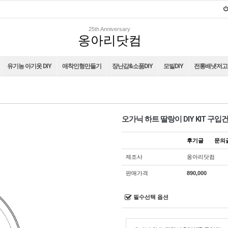
25th Anniversary
옹아리닷컴
유기농 아기옷 DIY
애착인형만들기
장난감&소품DIY
모빌DIY
전통배냇저고리
오가닉 하트 딸랑이 DIY KIT 구입
후기글
문
제조사
옹아리닷컴
판매가격
890,000
필수선택 옵션