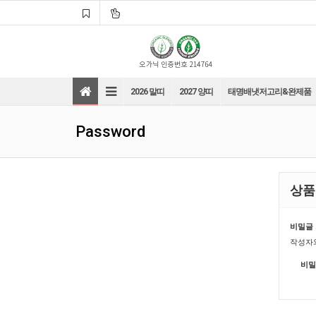
2026 말띠
2027 양띠
태명배냇저고리&완제품
Password
상품
바로가기
바로가기
비밀글 
작성자와
바로가기
바로가기
비밀
바로가기