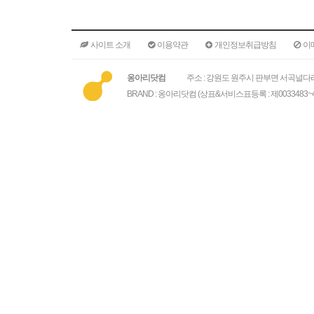
사이트 소개
이용약관
개인정보취급방침
이
옹아리닷컴
주소 : 강원도 원주시 판부면 서곡널다리
BRAND : 옹아리닷컴 (상표&서비스표등록 : 제0033483~4