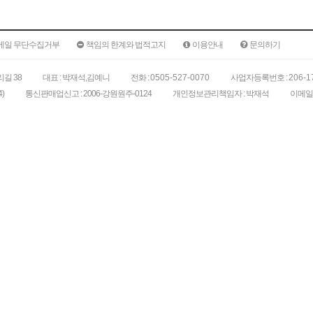
메일 무단수집거부
책임의 한계와 법적고지
이용안내
문의하기
길 38
대표 : 박재석,김예니
전화 :
0505-527-0070
사업자등록번호 :
206-1
)
통신판매업신고 : 2006-강원원주-0124
개인정보관리책임자 : 박재석
이메일 