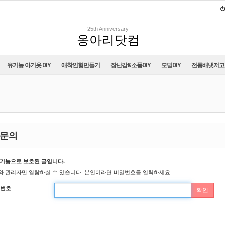
25th Anniversary
옹아리닷컴
유기농 아기옷 DIY
애착인형만들기
장난감&소품DIY
모빌DIY
전통배냇저고리
문의
기능으로 보호된 글입니다.
 관리자만 열람하실 수 있습니다. 본인이라면 비밀번호를 입력하세요.
번호
확인