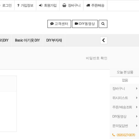
로그인
가입정보
회원
가입
장바구니
주문/배송
고객센터
DIY동영상
DIY
Basic 아기옷 DIY
DIY부자재
비밀번호 확인
오늘 본 상품
없음
장바구니
위시리스트
주문/배송조회
DIY동영상
문의및답변
0505-527-0070