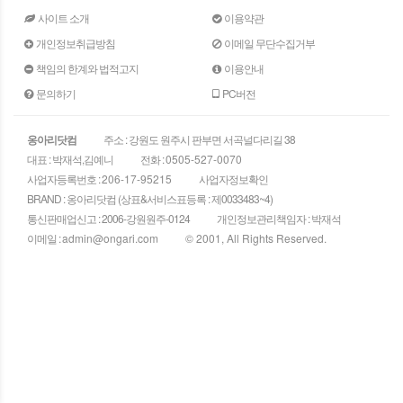
사이트 소개
이용약관
개인정보취급방침
이메일 무단수집거부
책임의 한계와 법적고지
이용안내
문의하기
PC버전
옹아리닷컴
주소 : 강원도 원주시 판부면 서곡널다리길 38
대표 : 박재석,김예니
전화 :
0505-527-0070
사업자등록번호 :
206-17-95215
사업자정보확인
BRAND : 옹아리닷컴 (상표&서비스표등록 : 제0033483~4)
통신판매업신고 : 2006-강원원주-0124
개인정보관리책임자 : 박재석
이메일 :
admin@ongari.com
© 2001, All Rights Reserved.