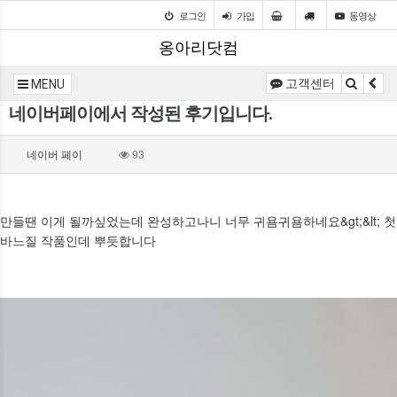
로그인
가입
동영상
옹아리닷컴
고객센터
MENU
네이버페이에서 작성된 후기입니다.
네이버 페이
93
만들땐 이게 될까싶었는데 완성하고나니 너무 귀욤귀욤하네요&gt;&lt; 첫
바느질 작품인데 뿌듯합니다