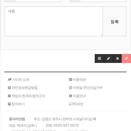
등록
사이트 소개
이용약관
개인정보취급방침
이메일 무단수집거부
책임의 한계와 법적고지
이용안내
문의하기
PC버전
옹아리닷컴
주소 : 강원도 원주시 판부면 서곡널다리길 38
대표 : 박재석,김예니
전화 :
0505-527-0070