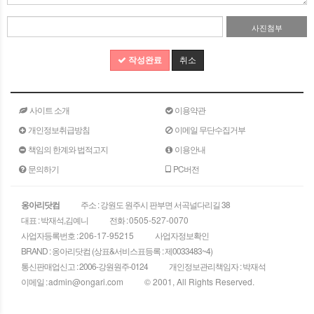
사진첨부
작성완료
취소
사이트 소개
이용약관
개인정보취급방침
이메일 무단수집거부
책임의 한계와 법적고지
이용안내
문의하기
PC버전
옹아리닷컴
주소 : 강원도 원주시 판부면 서곡널다리길 38
대표 : 박재석,김예니
전화 :
0505-527-0070
사업자등록번호 :
206-17-95215
사업자정보확인
BRAND : 옹아리닷컴 (상표&서비스표등록 : 제0033483~4)
통신판매업신고 : 2006-강원원주-0124
개인정보관리책임자 : 박재석
이메일 :
admin@ongari.com
© 2001, All Rights Reserved.