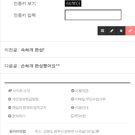
인증키 보기
인증키 입력
이전글 :
속싸개 완성!
다음글 :
손싸개 완성했어요^^
사이트 소개
이용약관
개인정보취급방침
이메일 무단수집거부
책임의 한계와 법적고지
이용안내
문의하기
PC버전
옹아리닷컴
주소 : 강원도 원주시 판부면 서곡널다리길 38