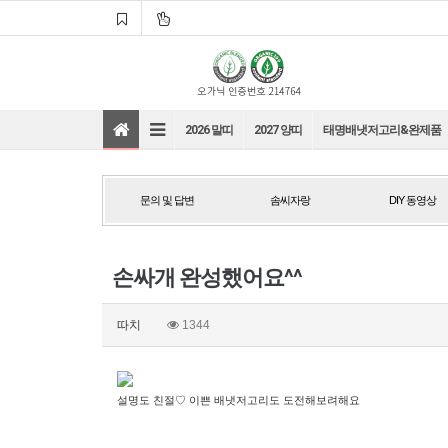
2026 말띠
2027 양띠
태명배냇저고리&완제품
문의 및 답변
솜씨자랑
DIY 동영상
문의 및 답변
솜씨자랑
DIY 동영상
손싸개 완성했어요^^
바로가기
바로가기
따치
1344
바로가기
바로가기
설명도 친절♡ 이쁜 배냇저고리도 도전해보려해요
바로가기