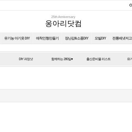
25th Anniversary
옹아리닷컴
유기농 아기옷 DIY
애착인형만들기
장난감&소품DIY
모빌DIY
전통배냇저고리
DIY 과정샷
함께하는 280일♥
출산준비물 리스트
유기
DIY 과정샷
함께하는 280일♥
출산준비물 리스트
유기