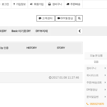
로그인
가입정보
회원
가입
장바구니
주문/배송
고객센터
DIY동영상
DIY
Basic 아기옷 DIY
DIY부자재
농 인증
HISTORY
STORY
농 인증
HISTORY
STORY
오늘 본 상품
없음
장바구니
위시리스트
2017.01.08 11:27:46
주문/배송조회
DIY동영상
문의및답변
0505-527-0070