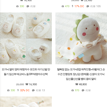
16,900
29,000
23,900
330
리뷰
470
17%
DC
리뷰 105
오가닉 말띠 양띠 태명자수 포인트 아기신발 만
털빠짐 없는 오가닉2겹 애착인형+라벨 태그 손
들기 임산부 태교바느질 DIY 태명자수선택
수건 인형망토 장난감 (완제품) 신생아 오가닉
임신출산선물 뱀띠 용띠 말띠
25,000
16,900
48,800
330
32%
DC
리뷰 13
970
리뷰