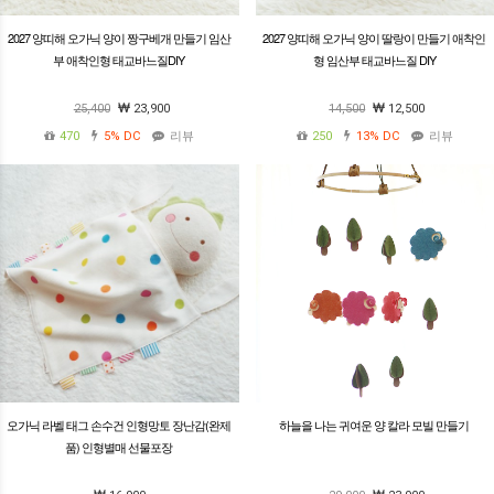
2027 양띠해 오가닉 양이 짱구베개 만들기 임산
2027 양띠해 오가닉 양이 딸랑이 만들기 애착인
부 애착인형 태교바느질DIY
형 임산부 태교바느질 DIY
25,400
23,900
14,500
12,500
470
5%
DC
리뷰
250
13%
DC
리뷰
오가닉 라벨 태그 손수건 인형망토 장난감(완제
하늘을 나는 귀여운 양 칼라 모빌 만들기
품) 인형별매 선물포장