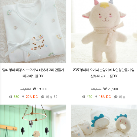
말띠 양띠 태명 자수 오가닉 배냇저고리 만들기
2027 양띠해 오가닉 순양이 애착인형만들기 임
태교바느질 DIY
산부 태교바느질DIY
24,000
19,000
29,400
23,900
380
20%
DC
리뷰 39
470
18%
DC
리뷰