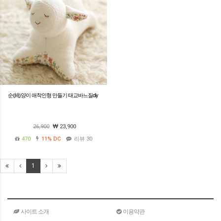
순(純)양이 애착인형 만들기 태교바느질diy
26,900
23,900
470
11%
DC
리뷰 30
1
사이트 소개
이용약관