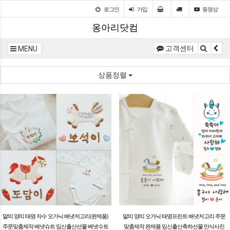
로그인
가입
동영상
옹아리닷컴
고객센터
MENU
상품정렬
말띠 양띠 태명 자수 오가닉 배냇저고리(완제품)
말띠 양띠 오가닉 태명프린트 배냇저고리 주문
주문맞춤제작 배냇슈트 임신출산선물 베넷수트
맞춤제작 완제품 임신출산축하선물 만삭사진