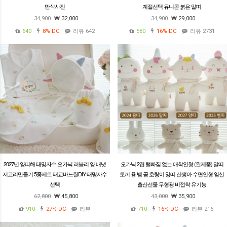
만삭사진
계절선택 유니콘 붉은 말띠
34,900
32,000
34,900
29,000
640
8%
DC
리뷰 642
580
16%
DC
리뷰 2731
2027년 양띠해 태명자수 오가닉 러블리 양 배냇
오가닉 2겹 털빠짐 없는 애착인형 (완제품) 말띠
저고리만들기 5종세트 태교바느질DIY 태명자수
토끼 용 뱀 곰 호랑이 양띠 신생아 수면인형 임신
선택
출산선물 무형광 비접착 유기농
62,800
45,800
43,000
35,900
910
27%
DC
리뷰
710
16%
DC
리뷰 216