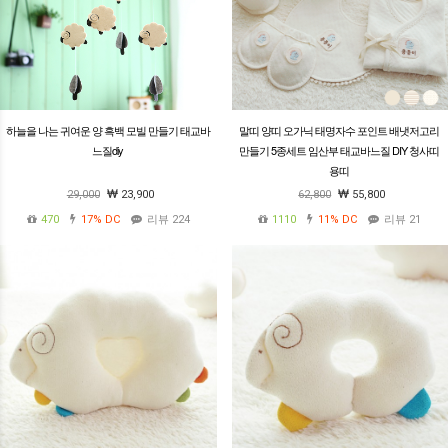
하늘을 나는 귀여운 양 흑백 모빌 만들기 태교바
말띠 양띠 오가닉 태명자수 포인트 배냇저고리
느질diy
만들기 5종세트 임산부 태교바느질 DIY 청사띠
용띠
29,000
23,900
62,800
55,800
470
17%
DC
리뷰 224
1110
11%
DC
리뷰 21