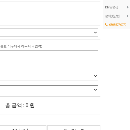
DIY동영상
문의및답변
0505-527-0070
총 금액 :
0
원