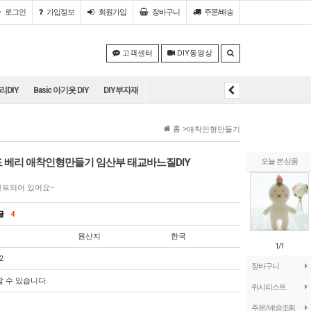
로그인
가입정보
회원
가입
장바구니
주문/배송
고객센터
DIY동영상
DIY
Basic 아기옷 DIY
DIY부자재
홈 >
애착인형만들기
드 베리 애착인형만들기 임산부 태교바느질DIY
오늘 본 상품
린트되어 있어요~
의글
4
원산지
한국
1/1
2
장바구니
할 수 있습니다.
위시리스트
주문/배송조회