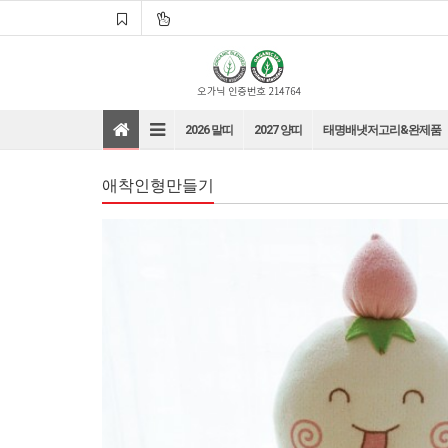
2026 말띠
2027 양띠
태명배냇저고리&완제품
애착인형만들기
바로가기
바로가기
바로가기