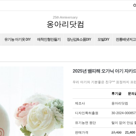
25th Anniversary
옹아리닷컴
유기농 아기옷 DIY
애착인형만들기
장난감&소품DIY
모빌DIY
전통배냇저고리
2025년 뱀띠해 오가닉 아기 자카
우리 아기의 기분좋은 친구^^ 표정까지 프
후기글
문
제조사
옹아리닷컴
디자인특허출원
30-2024-000857
유기농면 원단
털이 없어 안심 
판매가격
27,400
21,400