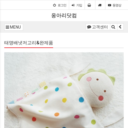
로그인
가입
동영상
옹아리닷컴
고객센터
MENU
태명배냇저고리&완제품