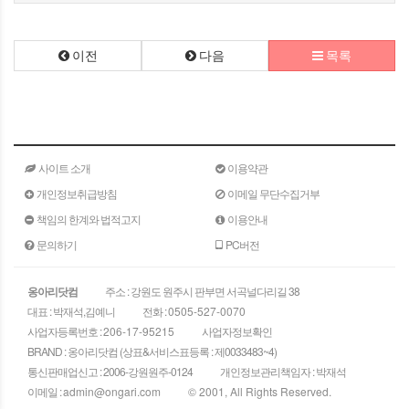
이전
다음
목록
사이트 소개
이용약관
개인정보취급방침
이메일 무단수집거부
책임의 한계와 법적고지
이용안내
문의하기
PC버전
옹아리닷컴
주소 : 강원도 원주시 판부면 서곡널다리길 38
대표 : 박재석,김예니
전화 :
0505-527-0070
사업자등록번호 :
206-17-95215
사업자정보확인
BRAND : 옹아리닷컴 (상표&서비스표등록 : 제0033483~4)
통신판매업신고 : 2006-강원원주-0124
개인정보관리책임자 : 박재석
이메일 :
admin@ongari.com
© 2001, All Rights Reserved.