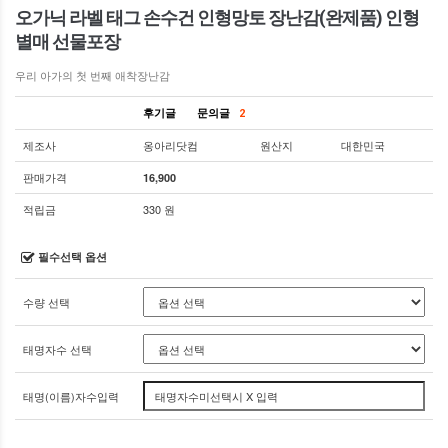
오가닉 라벨 태그 손수건 인형망토 장난감(완제품) 인형
별매 선물포장
우리 아가의 첫 번째 애착장난감
후기글
문의글
2
제조사
옹아리닷컴
원산지
대한민국
판매가격
16,900
적립금
330 원
필수선택 옵션
수량 선택
태명자수 선택
태명(이름)자수입력