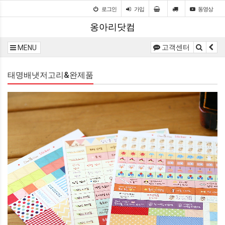
로그인
가입
동영상
옹아리닷컴
고객센터
MENU
태명배냇저고리&완제품