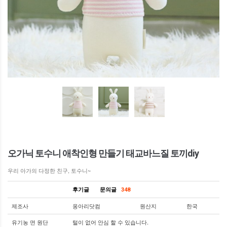
오가닉 토수니 애착인형 만들기 태교바느질 토끼diy
우리 아가의 다정한 친구, 토수니~
후기글
문의글
348
제조사
옹아리닷컴
원산지
한국
유기농 면 원단
털이 없어 안심 할 수 있습니다.