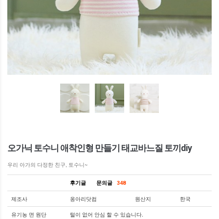
오가닉 토수니 애착인형 만들기 태교바느질 토끼diy
우리 아가의 다정한 친구, 토수니~
후기글
문의글
348
제조사
옹아리닷컴
원산지
한국
유기농 면 원단
털이 없어 안심 할 수 있습니다.