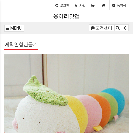
로그인
가입
동영상
옹아리닷컴
고객센터
MENU
애착인형만들기