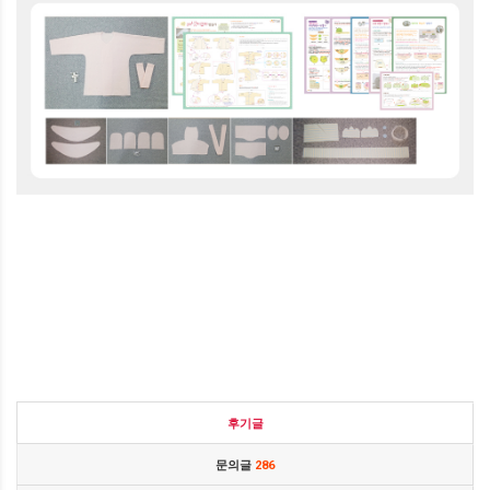
후기글
문의글
286