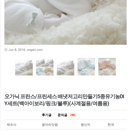
ⓒ Jun 8. 2016, ongari.com
오가닉 프린스/프린세스 배냇저고리만들기5종유기농DI
Y세트(백아이보리/핑크/블루)(사계절용/여름용)
후기글
문의글
286
제조사
옹아리닷컴
원산지
한국