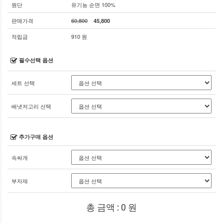
원단
유기농 순면 100%
판매가격
60,800
45,800
적립금
910 원
필수선택 옵션
세트 선택
배냇저고리 선택
추가구매 옵션
속싸개
부자재
총 금액 :
0
원