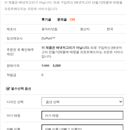
이 제품은 배냇저고리가 아닙니다. 따로 구입하신 [배냇저고리 만들기]제품에 태명을
프린트해드리는 프린트 서비스입니다.
후기글
문의글
124
제조사
옹아리닷컴
원산지
한국
잉크제조사
DuPont™
따로 구입하신 [배냇저
이 제품은 배냇저고리가 아닙니다.
주문전 꼭 확인해주
고리 만들기]제품에 태명을 프린트해드리는 프린트 서비스
세요!
입니다.
판매가격
7,000
5,000
적립금
0
필수선택 옵션
디자인 선택
아기 태명
아빠 이름