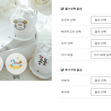
필수선택 옵션
포인트 선택
배냇저고리 선택
모자 선택
아기 태명
추가구매 옵션
속싸개
부자재