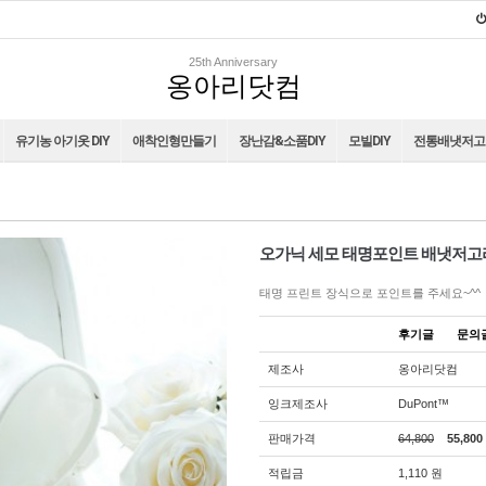
25th Anniversary
옹아리닷컴
유기농 아기옷 DIY
애착인형만들기
장난감&소품DIY
모빌DIY
전통배냇저고리
오가닉 세모 태명포인트 배냇저고리
태명 프린트 장식으로 포인트를 주세요~^^
후기글
문
제조사
옹아리닷컴
잉크제조사
DuPont™
판매가격
64,800
55,800
적립금
1,110 원