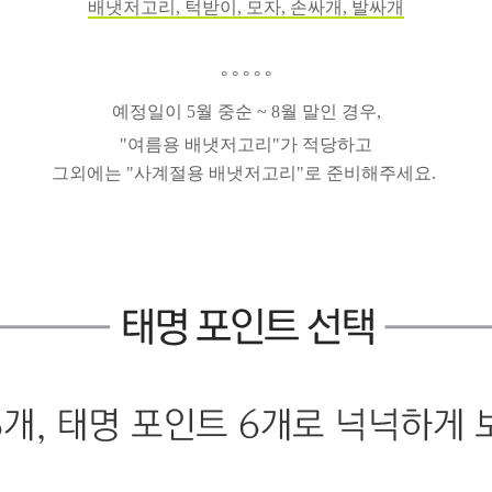
배냇저고리, 턱받이, 모자, 손싸개, 발싸개
° ° ° ° °
예정일이 5월 중순 ~ 8월 말인 경우,
"여름용 배냇저고리"가 적당하고
그외에는 "사계절용 배냇저고리"로 준비해주세요.