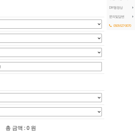
DIY동영상
문의및답변
0505-527-0070
총 금액 :
0
원