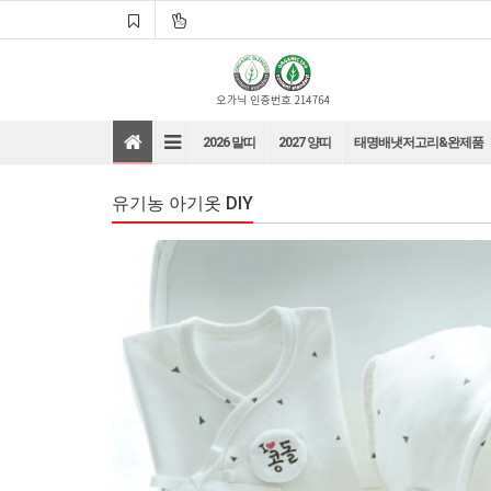
2026 말띠
2027 양띠
태명배냇저고리&완제품
유기농 아기옷 DIY
바로가기
바로가기
바로가기