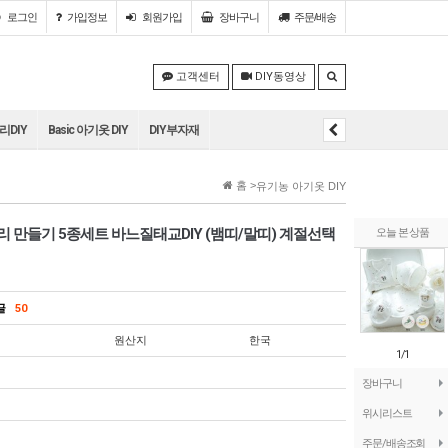
로그인
가입정보
회원
가입
장바구니
주문/배송
고객센터
DIY동영상
DIY
Basic 아기옷 DIY
DIY부자재
홈 >
유기농 아기옷 DIY
 만들기 5종세트 바느질태교DIY (뱀띠/말띠) 계절선택
오늘 본 상품
의글
50
원산지
한국
1/1
장바구니
위시리스트
주문/배송조회