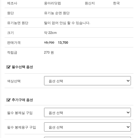
제조사
옹아리닷컴
원산지
한국
원단
유기농 순면 원단
유기농면 원단
털이 없어 안심 할 수 있습니다.
크기
약 22cm
판매가격
15,700
13,700
적립금
270 원
필수선택 옵션
색상선택
추가구매 옵션
필수 봉제실 구입
필수 봉제용구 구입