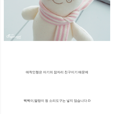
애착인형은 아기의 잠자리 친구이기 때문에
삑삑이,딸랑이 등 소리도구는 넣지 않습니다:D