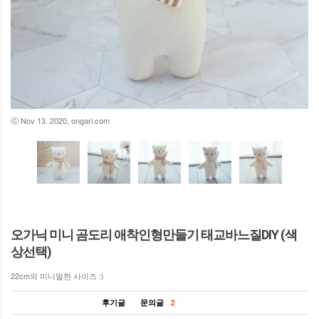
ⓒ Nov 13. 2020, ongari.com
오가닉 미니 곰도리 애착인형만들기 태교바느질DIY (색
상선택)
22cm의 미니멀한 사이즈 :)
후기글
문의글
2