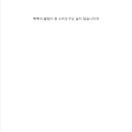
삑삑이,딸랑이 등 소리도구는 넣지 않습니다:D