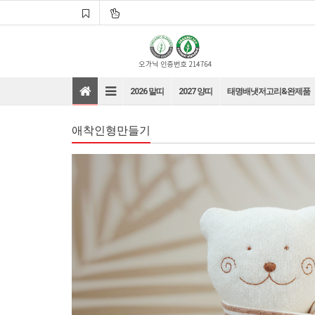
2026 말띠
2027 양띠
태명배냇저고리&완제품
애착인형만들기
바로가기
바로가기
바로가기