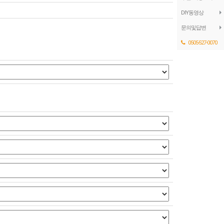
DIY동영상
문의및답변
0505-527-0070