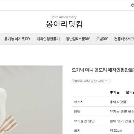
25th Anniversary
옹아리닷컴
유기농 아기옷 DIY
애착인형만들기
장난감&소품DIY
모빌DIY
전통배냇저고리
오가닉 미니 곰도리 애착인형만들기
22cm의 미니멀한 사이즈 :)
후기글
문
제조사
옹아리닷컴
원단
유기농 순면 원
유기농면 원단
털이 없어 안심 
크기
약 22cm