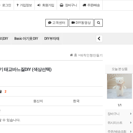
로그인
가입정보
회원
가입
장바구니
주문/배송
고객센터
DIY동영상
DIY
Basic 아기옷 DIY
DIY부자재
홈 >
애착인형만들기
 태교바느질DIY (색상선택)
오늘 본 상품
의글
2
원산지
한국
1/1
단
장바구니
할 수 있습니다.
위시리스트
주문/배송조회