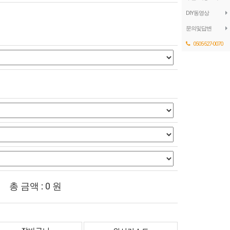
DIY동영상
문의및답변
0505-527-0070
총 금액 :
0
원