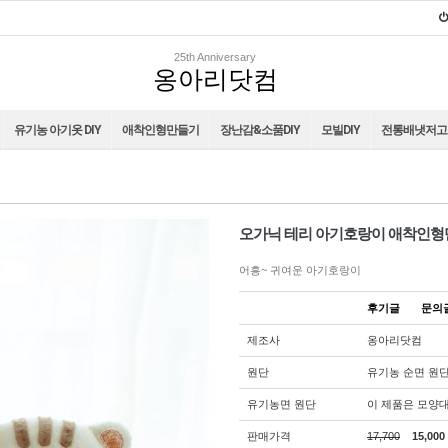
25th Anniversary
옹아리닷컴
유기농 아기옷 DIY
애착인형만들기
장난감&소품DIY
모빌DIY
전통배냇저고리
오가닉 테리 아기호랑이 애착인형만
어흥~ 귀여운 아기호랑이
후기글
문
제조사
옹아리닷컴
원단
유기농 순면 원
유기농면 원단
이 제품은 모양대
판매가격
17,700
15,000