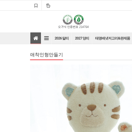
2026 말띠
2027 양띠
태명배냇저고리&완제품
애착인형만들기
바로가기
바로가기
바로가기