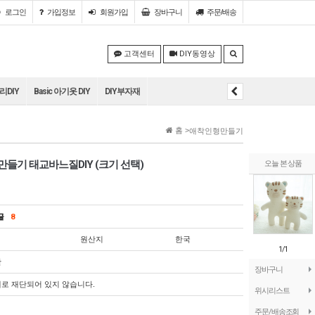
로그인
가입정보
회원
가입
장바구니
주문/배송
고객센터
DIY동영상
DIY
Basic 아기옷 DIY
DIY부자재
홈 >
애착인형만들기
들기 태교바느질DIY (크기 선택)
오늘 본 상품
의글
8
원산지
한국
1/1
단
장바구니
로 재단되어 있지 않습니다.
위시리스트
주문/배송조회