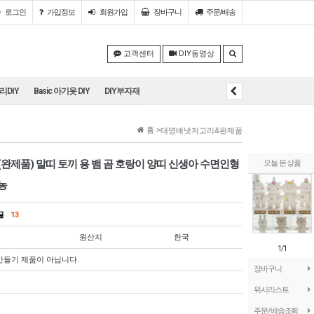
로그인
가입정보
회원
가입
장바구니
주문/배송
고객센터
DIY동영상
DIY
Basic 아기옷 DIY
DIY부자재
홈 >
태명배냇저고리&완제품
(완제품) 말띠 토끼 용 뱀 곰 호랑이 양띠 신생아 수면인형
오늘 본 상품
농
의글
13
원산지
한국
1/1
만들기 제품이 아닙니다.
장바구니
위시리스트
주문/배송조회