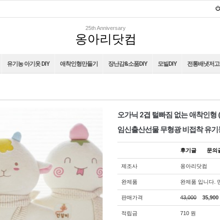
25th Anniversary
옹아리닷컴
유기농 아기옷 DIY
애착인형만들기
장난감&소품DIY
모빌DIY
전통배냇저고리
오가닉 2겹 털빠짐 없는 애착인형 
임신출산선물 무형광 비접착 유기
후기글
문
제조사
옹아리닷컴
완제품
완제품 입니다. 
판매가격
43,000
35,900
적립금
710 원