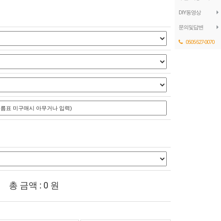
DIY동영상
문의및답변
0505-527-0070
총 금액 :
0
원