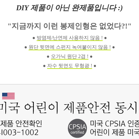
DIY 제품이 아닌 완제품입니다 :)
"지금까지 이런 봉제인형은 없었다?!"
●
방염제/난연제 사용하지 않음 !
●
●
원단 뒷면에 스펀지 녹여붙이지 않음 !
●
●
오가닉 원단 2겹 !
●
●
자수 뒷면도 무형광 !
●