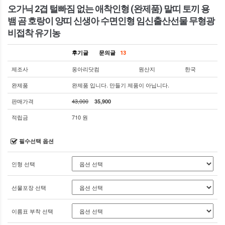
오가닉 2겹 털빠짐 없는 애착인형 (완제품) 말띠 토끼 용
뱀 곰 호랑이 양띠 신생아 수면인형 임신출산선물 무형광
비접착 유기농
후기글
문의글
13
제조사
옹아리닷컴
원산지
한국
완제품
완제품 입니다. 만들기 제품이 아닙니다.
판매가격
43,000
35,900
적립금
710 원
필수선택 옵션
인형 선택
선물포장 선택
이름표 부착 선택