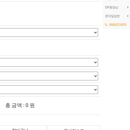
DIY동영상
문의및답변
0505-527-0070
총 금액 :
0
원