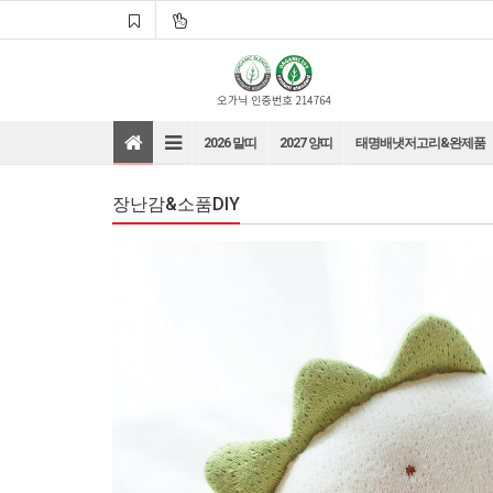
2026 말띠
2027 양띠
태명배냇저고리&완제품
장난감&소품DIY
바로가기
바로가기
바로가기