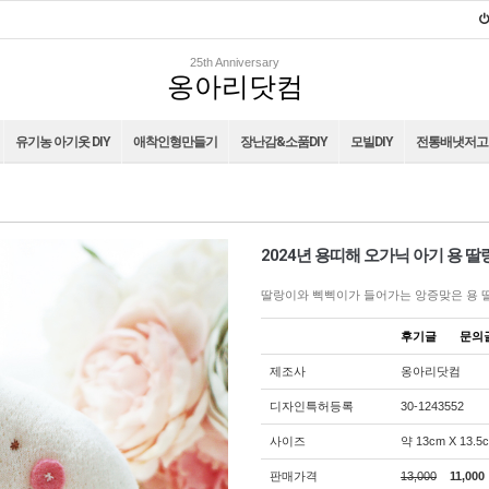
25th Anniversary
옹아리닷컴
유기농 아기옷 DIY
애착인형만들기
장난감&소품DIY
모빌DIY
전통배냇저고리
2024년 용띠해 오가닉 아기 용 
딸랑이와 삑삑이가 들어가는 앙증맞은 용 딸
후기글
문
제조사
옹아리닷컴
디자인특허등록
30-1243552
사이즈
약 13cm X 13.5
판매가격
13,000
11,000