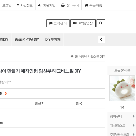
로그인
가입정보
회원
가입
장바구니
주문/배송
고객센터
DIY동영상
DIY
Basic 아기옷 DIY
DIY부자재
홈 >
장난감&소품DIY
딸랑이 만들기 애착인형 임산부 태교바느질 DIY
오늘 본 상품
랑이^^
의글
0
원산지
한국
1/1
장바구니
cm
위시리스트
주문/배송조회