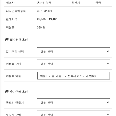
제조사
옹아리닷컴
원산지
한국
디자인특허등록
30-1235401
판매가격
22,000
19,400
적립금
380 원
필수선택 옵션
갈기색상 선택
이름표 구매
이름표 이름
추가구매 옵션
목도리 만들기
부자재 구입