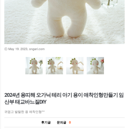
ⓒ May 19. 2023, ongari.com
2024년 용띠해 오가닉 테리 아기 용이 애착인형만들기 임
산부 태교바느질DIY
귀엽고 발랄한 용 애착인형^^
후기글
문의글
0