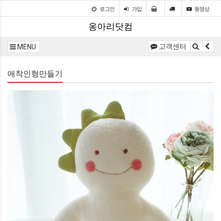
로그인
가입
동영상
옹아리닷컴
고객센터
MENU
애착인형만들기