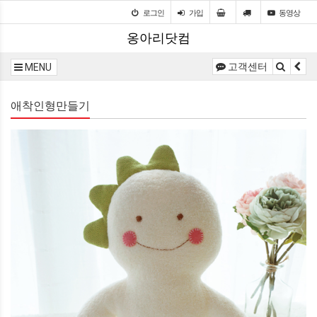
로그인
가입
동영상
옹아리닷컴
고객센터
MENU
애착인형만들기