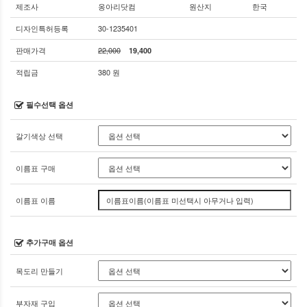
제조사
옹아리닷컴
원산지
한국
디자인특허등록
30-1235401
판매가격
22,000
19,400
적립금
380 원
필수선택 옵션
갈기색상 선택
이름표 구매
이름표 이름
추가구매 옵션
목도리 만들기
부자재 구입