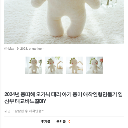
ⓒ May 19. 2023, ongari.com
2024년 용띠해 오가닉 테리 아기 용이 애착인형만들기 임
산부 태교바느질DIY
귀엽고 발랄한 용 애착인형^^
후기글
문의글
0