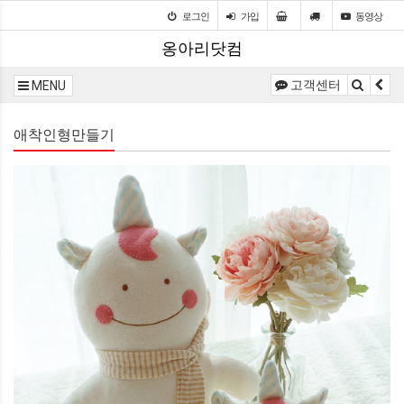
로그인
가입
동영상
옹아리닷컴
고객센터
MENU
애착인형만들기