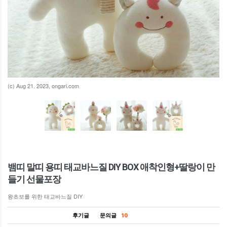
(c) Aug 21. 2023, ongari.com
뱀띠 말띠 용띠 태교바느질 DIY BOX 애착인형+딸랑이 만
들기 선물포장
왕초보를 위한 태교바느질 DIY
후기글
문의글
10