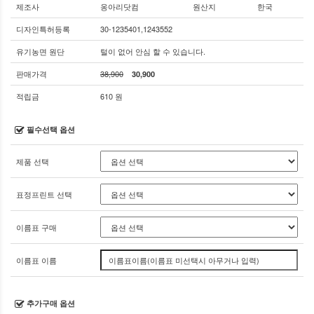
제조사
옹아리닷컴
원산지
한국
디자인특허등록
30-1235401,1243552
유기농면 원단
털이 없어 안심 할 수 있습니다.
판매가격
38,900
30,900
적립금
610 원
필수선택 옵션
제품 선택
표정프린트 선택
이름표 구매
이름표 이름
추가구매 옵션