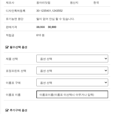
제조사
옹아리닷컴
원산지
한국
디자인특허등록
30-1235401,1243552
유기농면 원단
털이 없어 안심 할 수 있습니다.
판매가격
38,900
30,900
적립금
610 원
필수선택 옵션
제품 선택
표정프린트 선택
이름표 구매
이름표 이름
추가구매 옵션