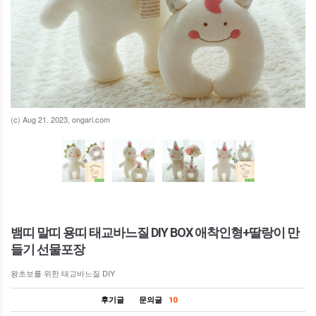
(c) Aug 21. 2023, ongari.com
뱀띠 말띠 용띠 태교바느질 DIY BOX 애착인형+딸랑이 만
들기 선물포장
왕초보를 위한 태교바느질 DIY
후기글
문의글
10