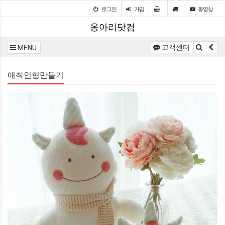
로그인
가입
동영상
옹아리닷컴
고객센터
MENU
애착인형만들기