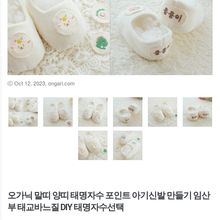
ⓒ Oct 12. 2023, ongari.com
오가닉 말띠 양띠 태명자수 포인트 아기신발 만들기 임산
부 태교바느질 DIY 태명자수선택