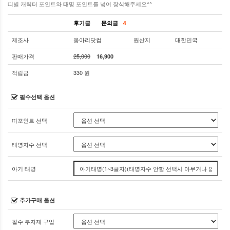
띠별 캐릭터 포인트와 태명 포인트를 넣어 장식해주세요^^
후기글
문의글
4
제조사
옹아리닷컴
원산지
대한민국
판매가격
25,000
16,900
적립금
330 원
필수선택 옵션
띠포인트 선택
태명자수 선택
아기 태명
추가구매 옵션
필수 부자재 구입