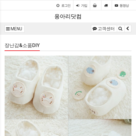
로그인
가입
동영상
옹아리닷컴
고객센터
MENU
장난감&소품DIY