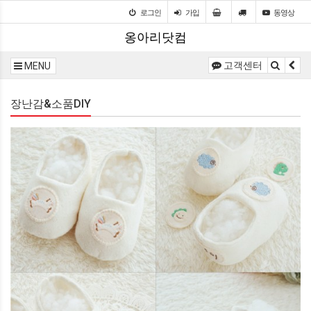
로그인
가입
동영상
옹아리닷컴
고객센터
MENU
장난감&소품DIY