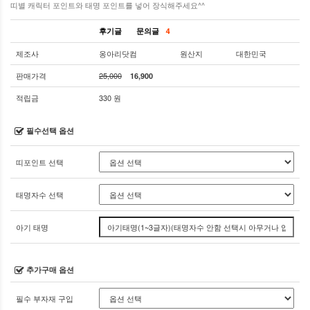
띠별 캐릭터 포인트와 태명 포인트를 넣어 장식해주세요^^
후기글
문의글
4
제조사
옹아리닷컴
원산지
대한민국
판매가격
25,000
16,900
적립금
330 원
필수선택 옵션
띠포인트 선택
태명자수 선택
아기 태명
추가구매 옵션
필수 부자재 구입