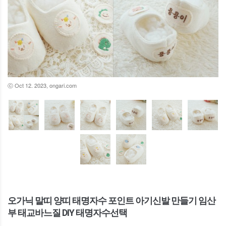
ⓒ Oct 12. 2023, ongari.com
오가닉 말띠 양띠 태명자수 포인트 아기신발 만들기 임산
부 태교바느질 DIY 태명자수선택