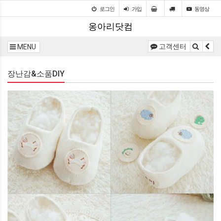
로그인
가입
동영상
옹아리닷컴
고객센터
MENU
장난감&소품DIY