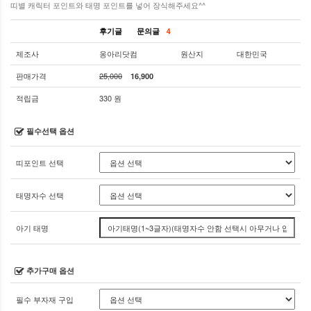
띠별 캐릭터 포인트와 태명 포인트를 넣어 장식해주세요^^
후기글
문의글
4
제조사
옹아리닷컴
원산지
대한민국
판매가격
25,000
16,900
적립금
330 원
필수선택 옵션
띠포인트 선택
태명자수 선택
아기 태명
추가구매 옵션
필수 부자재 구입