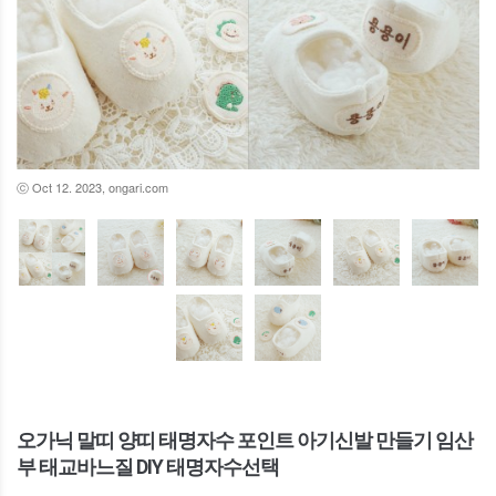
ⓒ Oct 12. 2023, ongari.com
오가닉 말띠 양띠 태명자수 포인트 아기신발 만들기 임산
부 태교바느질 DIY 태명자수선택