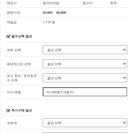
제조사
옹아리닷컴
원산지
한국
판매가격
62,800
55,800
적립금
1,110 원
필수선택 옵션
세트 선택
배냇저고리 선택
보닛 장식 / 포인트자
수 선택
아기 태명
추가구매 옵션
속싸개