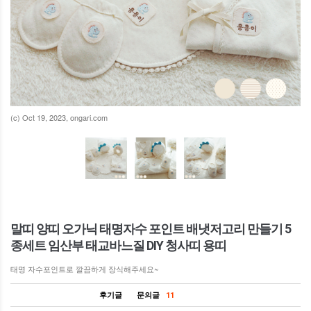
(c) Oct 19, 2023, ongari.com
말띠 양띠 오가닉 태명자수 포인트 배냇저고리 만들기 5
종세트 임산부 태교바느질 DIY 청사띠 용띠
태명 자수포인트로 깔끔하게 장식해주세요~
후기글
문의글
11