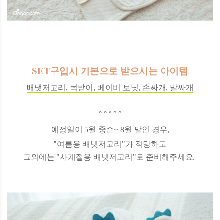
SET구입시 기본으로 받으시는 아이템
배냇저고리, 턱받이, 베이비 보닛, 손싸개, 발싸개
° ° ° ° °
예정일이 5월 중순~ 8월 말인 경우,
"여름용 배냇저고리"가 적당하고
그외에는 "사계절용 배냇저고리"로 준비해주세요.