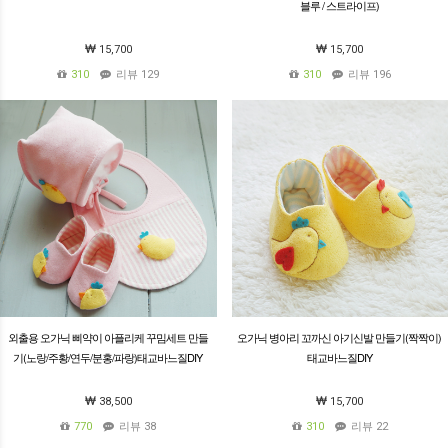
블루 / 스트라이프)
15,700
15,700
310
리뷰 129
310
리뷰 196
외출용 오가닉 삐약이 아플리케 꾸밈세트 만들
오가닉 병아리 꼬까신 아기신발 만들기(짝짝이)
기(노랑/주황/연두/분홍/파랑)태교바느질DIY
태교바느질DIY
38,500
15,700
770
리뷰 38
310
리뷰 22