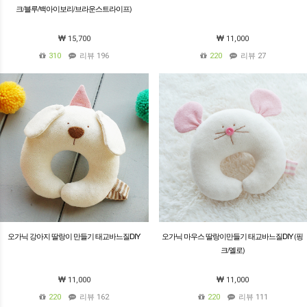
크/블루/백아이보리/브라운스트라이프)
15,700
11,000
310
리뷰 196
220
리뷰 27
오가닉 강아지 딸랑이 만들기 태교바느질DIY
오가닉 마우스 딸랑이만들기 태교바느질DIY (핑
크/옐로)
11,000
11,000
220
리뷰 162
220
리뷰 111