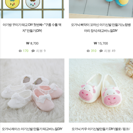
아기방 꾸미기 태교 DIY 첫번째~ "구름 수틀 액
오가닉 삐약이 꼬까신 아기신발 만들기(노랑병
자" 만들기(DIY)
아리 장식) 태교바느질DIY
8,700
15,700
170
리뷰 9
310
리뷰 49
오가닉 레이스 아기신발 만들기 태교바느질DIY
오가닉 카우 아기신발만들기 DIY (옐로 / 핑크 /