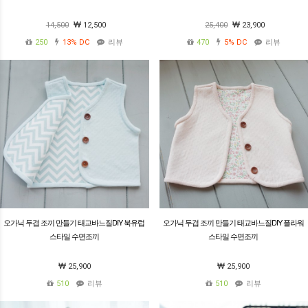
14,500
12,500
25,400
23,900
250
13%
DC
리뷰
470
5%
DC
리뷰
오가닉 두겹 조끼 만들기 태교바느질DIY 북유럽
오가닉 두겹 조끼 만들기 태교바느질DIY 플라워
스타일 수면조끼
스타일 수면조끼
25,900
25,900
510
리뷰
510
리뷰