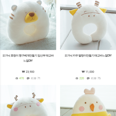
오가닉 호랑이 짱구베개만들기 임산부 태교바
오가닉 카우 딸랑이만들기 태교바느질DIY
느질DIY
23,900
11,000
470
리뷰 71
220
리뷰 75