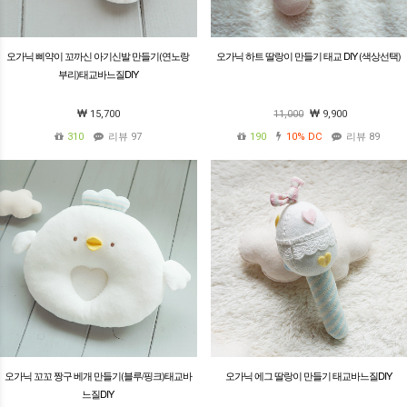
오가닉 삐약이 꼬까신 아기신발 만들기(연노랑
오가닉 하트 딸랑이 만들기 태교 DIY (색상선택)
부리)태교바느질DIY
15,700
11,000
9,900
310
리뷰 97
190
10%
DC
리뷰 89
오가닉 꼬꼬 짱구 베개 만들기(블루/핑크)태교바
오가닉 에그 딸랑이 만들기 태교바느질DIY
느질DIY