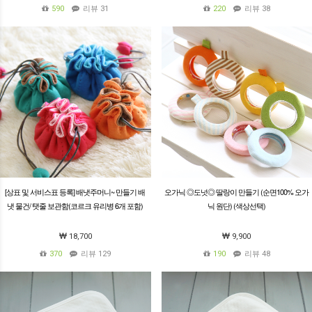
590
리뷰 31
220
리뷰 38
[상표 및 서비스표 등록] 배냇주머니~ 만들기 배
오가닉 ◎도넛◎ 딸랑이 만들기 (순면100% 오가
냇 물건/ 탯줄 보관함(코르크 유리병 6개 포함)
닉 원단) (색상선택)
18,700
9,900
370
리뷰 129
190
리뷰 48