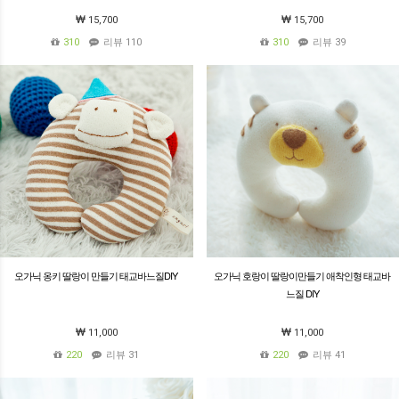
15,700
15,700
310
리뷰 110
310
리뷰 39
오가닉 옹키 딸랑이 만들기 태교바느질DIY
오가닉 호랑이 딸랑이만들기 애착인형 태교바
느질 DIY
11,000
11,000
220
리뷰 31
220
리뷰 41