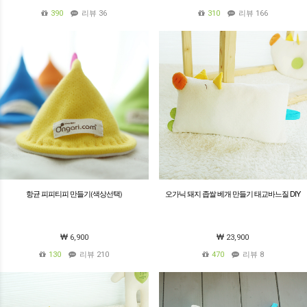
390
리뷰 36
310
리뷰 166
항균 피피티피 만들기(색상선택)
오가닉 돼지 좁쌀 베개 만들기 태교바느질 DIY
6,900
23,900
130
리뷰 210
470
리뷰 8