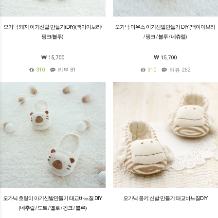
오가닉 돼지 아기신발 만들기(DIY)(백아이보리/
오가닉 마우스 아기신발만들기 DIY (백아이보리
핑크/블루)
/ 핑크 / 블루 / 네츄럴)
15,700
15,700
310
리뷰 81
310
리뷰 262
오가닉 호랑이 아기신발만들기 태교바느질 DIY
오가닉 옹키 신발 만들기 태교바느질DIY
(네추럴 / 도트 / 옐로 / 핑크 / 블루)