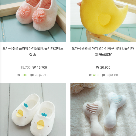
오가닉 쉬폰 플라워 아기신발 만들기 태교바느
오가닉 왕관 쓴 아기 병아리 짱구 베개 만들기 태
질 diy
교바느질DIY
15,700
15,700
20,900
310
리뷰 719
410
리뷰 88