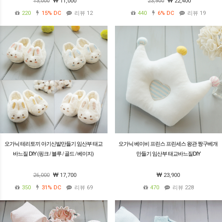
13,000
11,000
23,900
22,400
220
15%
DC
리뷰 12
440
6%
DC
리뷰 19
오가닉 테리토끼 아기신발만들기 임산부 태교
오가닉 베이비 프린스 프린세스 왕관 짱구베개
바느질 DIY (핑크 / 블루 / 골드 / 베이지)
만들기 임산부 태교바느질DIY
26,000
17,700
23,900
350
31%
DC
리뷰 69
470
리뷰 228