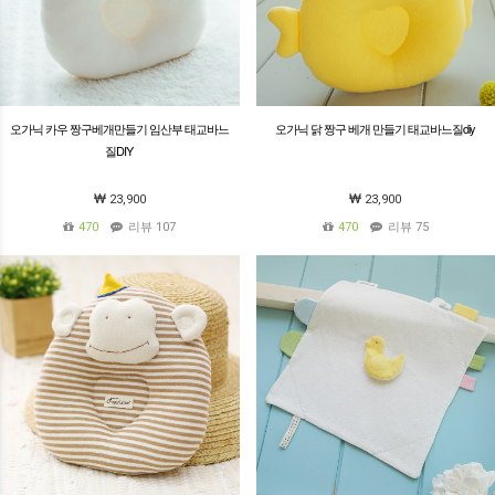
오가닉 카우 짱구베개만들기 임산부 태교바느
오가닉 닭 짱구 베개 만들기 태교바느질diy
질DIY
23,900
23,900
470
리뷰 107
470
리뷰 75