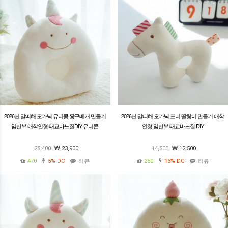
2026년 말띠해 오가닉 유니콩 짱구베개 만들기
2026년 말띠해 오가닉 포니 딸랑이 만들기 애착
임산부 애착인형 태교바느질DIY 유니콘
인형 임산부 태교바느질 DIY
25,400
23,900
14,500
12,500
470
5%
DC
리뷰
250
13%
DC
리뷰