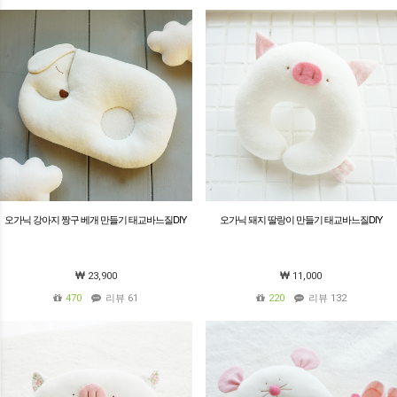
오가닉 강아지 짱구 베개 만들기 태교바느질DIY
오가닉 돼지 딸랑이 만들기 태교바느질DIY
23,900
11,000
470
리뷰 61
220
리뷰 132