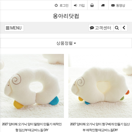
로그인
가입
동영상
옹아리닷컴
고객센터
MENU
상품정렬
2027 양띠해 오가닉 양이 딸랑이 만들기 애착인
2027 양띠해 오가닉 양이 짱구베개 만들기 임산
형 임산부 태교바느질 DIY
부 애착인형 태교바느질DIY