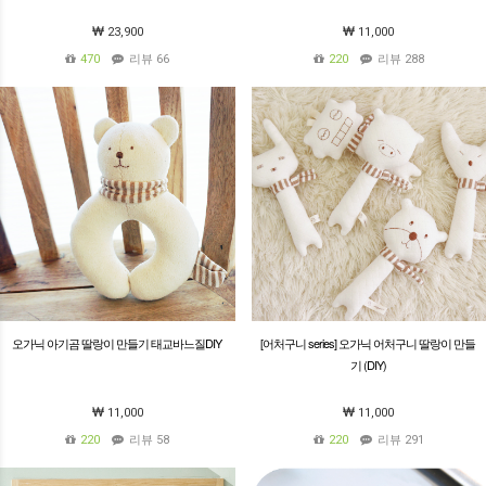
23,900
11,000
470
리뷰 66
220
리뷰 288
오가닉 아기곰 딸랑이 만들기 태교바느질DIY
[어처구니 series] 오가닉 어처구니 딸랑이 만들
기 (DIY)
11,000
11,000
220
리뷰 58
220
리뷰 291