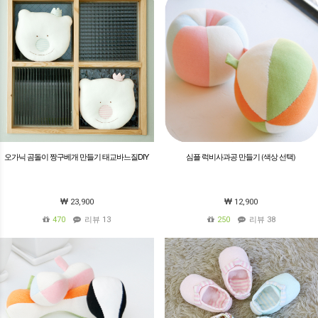
오가닉 곰돌이 짱구베개 만들기 태교바느질DIY
심플 럭비사과공 만들기 (색상 선택)
23,900
12,900
470
리뷰 13
250
리뷰 38