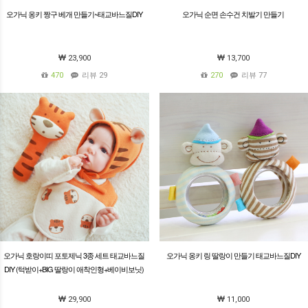
오가닉 옹키 짱구 베개 만들기~태교바느질DIY
오가닉 순면 손수건 치발기 만들기
23,900
13,700
470
리뷰 29
270
리뷰 77
오가닉 호랑이띠 포토제닉 3종 세트 태교바느질
오가닉 옹키 링 딸랑이 만들기 태교바느질DIY
DIY (턱받이+BIG 딸랑이 애착인형+베이비보닛)
29,900
11,000