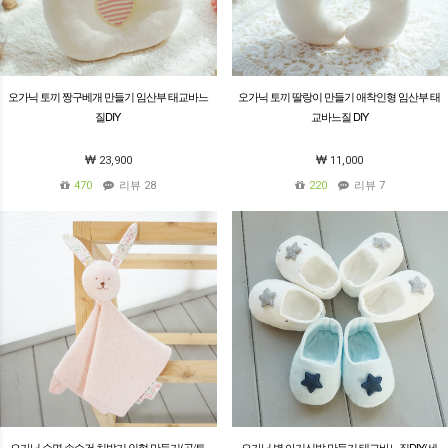
오가닉 토끼 짱구베개 만들기 임산부 태교바느
오가닉 토끼 딸랑이 만들기 애착인형 임산부 태
질DIY
교바느질 DIY
23,900
11,000
470
리뷰 28
220
리뷰 7
오가닉 순면 손수건 치발기 인형 만들기(곰/토
오가닉 별 아기신발 만들기 태교바느질DIY(세