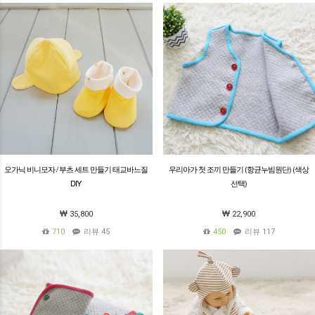
오가닉 비니모자 / 부츠 세트 만들기 태교바느질
우리아가 첫 조끼 만들기 (항균누빔원단) (색상
DIY
선택)
35,800
22,900
710
리뷰 45
450
리뷰 117