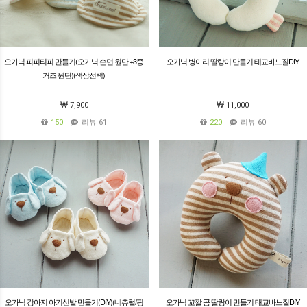
오가닉 피피티피 만들기(오가닉 순면 원단 +3중
오가닉 병아리 딸랑이 만들기 태교바느질DIY
거즈 원단)(색상선택)
7,900
11,000
150
리뷰 61
220
리뷰 60
오가닉 강아지 아기신발 만들기(DIY)(네츄럴/핑
오가닉 꼬깔 곰 딸랑이 만들기 태교바느질DIY