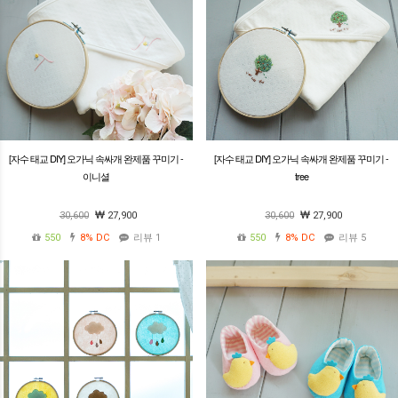
[자수 태교 DIY] 오가닉 속싸개 완제품 꾸미기 -
[자수 태교 DIY] 오가닉 속싸개 완제품 꾸미기 -
이니셜
tree
30,600
27,900
30,600
27,900
550
8%
DC
리뷰 1
550
8%
DC
리뷰 5