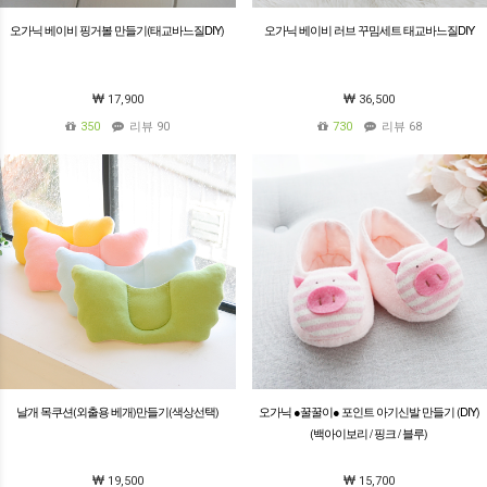
오가닉 베이비 핑거볼 만들기(태교바느질DIY)
오가닉 베이비 러브 꾸밈세트 태교바느질DIY
17,900
36,500
350
리뷰 90
730
리뷰 68
날개 목쿠션(외출용 베개)만들기(색상선택)
오가닉 ●꿀꿀이● 포인트 아기신발 만들기 (DIY)
(백아이보리 / 핑크 / 블루)
19,500
15,700