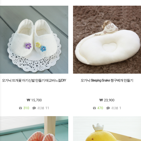
오가닉 뜨개꽃 아기신발 만들기 태교바느질DIY
오가닉 Sleeping Snake 짱구베개 만들기
15,700
23,900
310
리뷰 11
470
리뷰 1