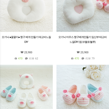
오가닉 ●꿀꿀이● 짱구 베개 만들기 태교바느질
오가닉 마우스 짱구베개만들기 임산부 태교바
DIY
느질DIY (핑크/옐로/블루)
23,900
23,900
470
리뷰 62
470
리뷰 79