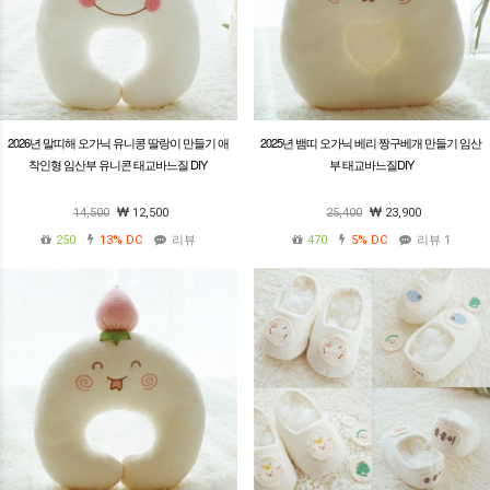
2026년 말띠해 오가닉 유니콩 딸랑이 만들기 애
2025년 뱀띠 오가닉 베리 짱구베개 만들기 임산
착인형 임산부 유니콘 태교바느질 DIY
부 태교바느질DIY
14,500
12,500
25,400
23,900
250
13%
DC
리뷰
470
5%
DC
리뷰 1