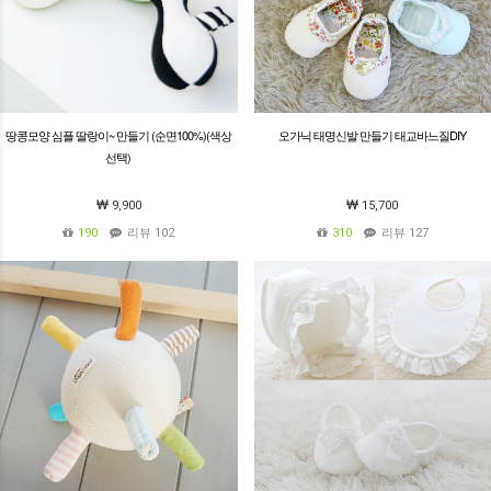
땅콩모양 심플 딸랑이~ 만들기 (순면100%)(색상
오가닉 태명신발 만들기 태교바느질DIY
선택)
9,900
15,700
190
리뷰 102
310
리뷰 127