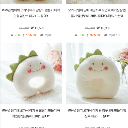
2025년 뱀띠해 오가닉 베리 딸랑이 만들기 애착
오가닉 말띠 양띠 태명자수 포인트 아기신발 만
인형 임산부 태교바느질 DIY
들기 임산부 태교바느질 DIY 태명자수선택
14,500
12,500
25,000
16,900
250
13%
DC
리뷰
330
32%
DC
리뷰 13
2024년 용띠해 오가닉 아기 용 딸랑이 만들기 애
2024년 용띠 오가닉 아기 용 짱구베개 만들기 임
착인형 임산부 태교바느질 DIY
산부 태교바느질DIY