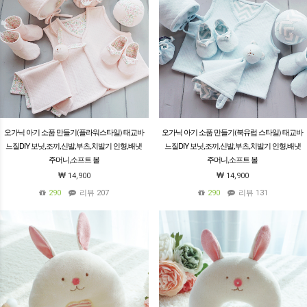
오가닉 아기 소품 만들기(플라워스타일) 태교바
오가닉 아기 소품 만들기(북유럽 스타일) 태교바
느질DIY 보닛,조끼,신발,부츠,치발기 인형,배냇
느질DIY 보닛,조끼,신발,부츠,치발기 인형,배냇
주머니,소프트 볼
주머니,소프트 볼
14,900
14,900
290
리뷰 207
290
리뷰 131