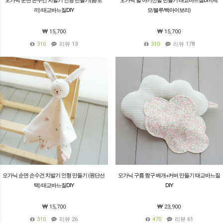
끼) 태교바느질DIY
모/블루/백아이보리)
15,700
15,700
310
리뷰 13
310
리뷰 178
오가닉 순면 손수건 치발기 인형 만들기 (원단선
오가닉 구름 짱구 베개+커버 만들기 태교바느질
택) 태교바느질DIY
DIY
15,700
23,900
310
리뷰 26
470
리뷰 61