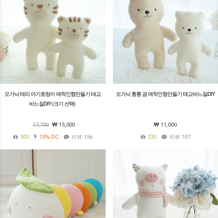
오가닉 테리 아기호랑이 애착인형만들기 태교
오가닉 통통 곰 애착인형만들기 태교바느질DIY
바느질DIY (크기 선택)
17,700
15,000
11,000
300
15%
DC
리뷰 156
220
리뷰 107