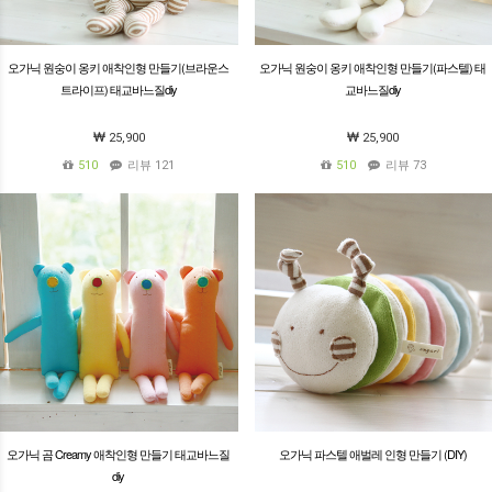
오가닉 원숭이 옹키 애착인형 만들기(브라운스
오가닉 원숭이 옹키 애착인형 만들기(파스텔) 태
트라이프) 태교바느질diy
교바느질diy
25,900
25,900
510
리뷰 121
510
리뷰 73
오가닉 곰 Creamy 애착인형 만들기 태교바느질
오가닉 파스텔 애벌레 인형 만들기 (DIY)
diy