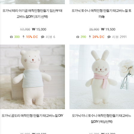
오가닉 테리 아기곰 애착인형만들기 임산부 태
오가닉 토수니 애착인형 만들기 태교바느질 토
교바느질DIY (크기 선택)
끼diy
17,700
15,000
25,900
19,500
300
15%
DC
리뷰 6
390
24%
DC
리뷰 2991
오가닉 곰도리 애착인형 만들기 태교바느질 DIY
오가닉 미니 토수니 애착인형만들기 태교바느
질DIY (색상선택)