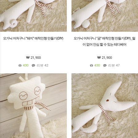
오가닉 어처구니 "돼지" 애착인형 만들기(DIY)
오가닉 어처구니 "곰" 애착인형 만들기(DIY)_털
이 없어 안심 할 수 있는 테디베어
21,900
21,900
430
리뷰 42
430
리뷰 47