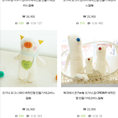
바느질diy
느질diy
26,900
25,900
530
리뷰 127
510
리뷰 482
오가닉 포그니 돼지 애착인형 만들기 태교바느
북극에서 온 Family 오가닉 곰 CREAMY 애착인
질diy
형 만들기 태교바느질diy
26,900
22,900
530
리뷰 263
450
리뷰 26