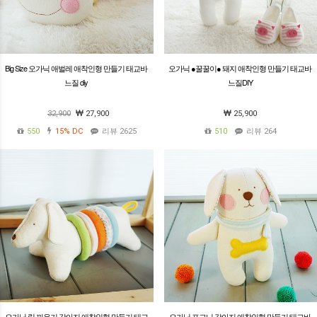
Big Size 오가닉 애벌레 애착인형 만들기 태교바
오가닉 ●꿀꿀이● 돼지 애착인형 만들기 태교바
느질 diy
느질DIY
32,900
27,900
25,900
550
15%
DC
리뷰 2625
510
리뷰 264
오가닉 링 끼우기 강아지 애착인형 만들기 태교
오가닉 포그니 강아지 애착인형 만들기 태교바