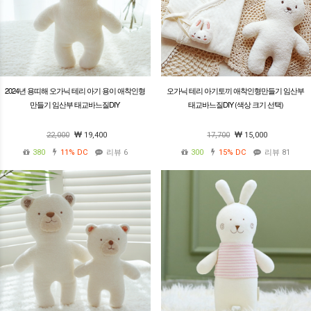
2024년 용띠해 오가닉 테리 아기 용이 애착인형
오가닉 테리 아기토끼 애착인형만들기 임산부
만들기 임산부 태교바느질DIY
태교바느질DIY (색상 크기 선택)
22,000
19,400
17,700
15,000
380
11%
DC
리뷰 6
300
15%
DC
리뷰 81