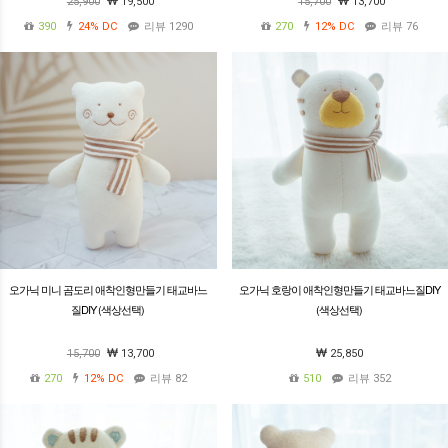
25,900
19,500
15,700
13,700
390
24%
DC
리뷰 1290
270
12%
DC
리뷰 76
오가닉 미니 곰도리 애착인형만들기 태교바느
오가닉 호랑이 애착인형만들기 태교바느질DIY
질DIY (색상선택)
(색상선택)
15,700
13,700
25,850
270
12%
DC
리뷰 82
510
리뷰 352