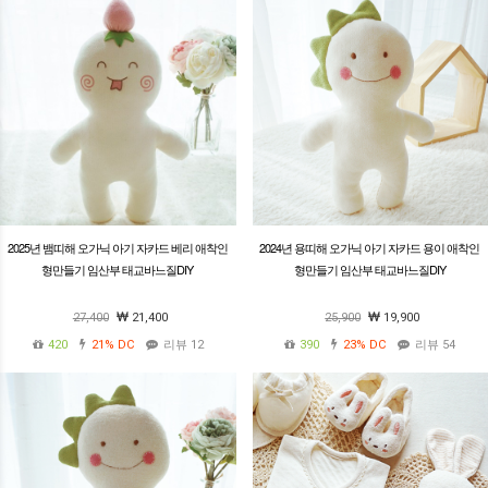
2025년 뱀띠해 오가닉 아기 자카드 베리 애착인
2024년 용띠해 오가닉 아기 자카드 용이 애착인
형만들기 임산부 태교바느질DIY
형만들기 임산부 태교바느질DIY
27,400
21,400
25,900
19,900
420
21%
DC
리뷰 12
390
23%
DC
리뷰 54