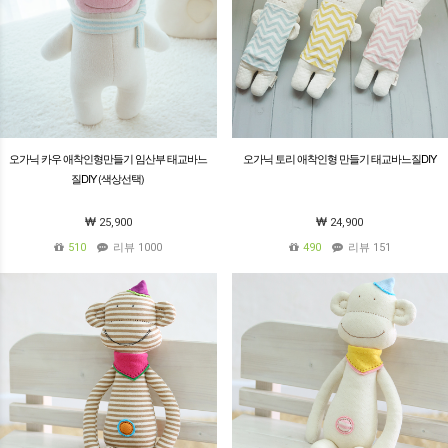
오가닉 카우 애착인형만들기 임산부 태교바느
오가닉 토리 애착인형 만들기 태교바느질DIY
질DIY (색상선택)
25,900
24,900
510
리뷰 1000
490
리뷰 151