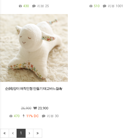
430
리뷰 25
510
리뷰 1001
순(純)양이 애착인형 만들기 태교바느질diy
26,900
23,900
470
11%
DC
리뷰 30
1