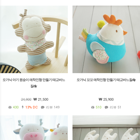
오가닉 아기 원숭이 애착인형 만들기 태교바느
오가닉 꼬꼬 애착인형 만들기 태교바느질diy
질diy
24,900
21,500
25,900
430
13%
DC
리뷰 149
510
리뷰 51