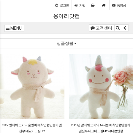
로그인
가입
동영상
옹아리닷컴
고객센터
MENU
상품정렬
2027 양띠해 오가닉 순양이 애착인형만들기 임
2026년 말띠해 오가닉 유니콩 애착인형만들기
산부 태교바느질DIY
임산부 태교바느질DIY 유니콘인형