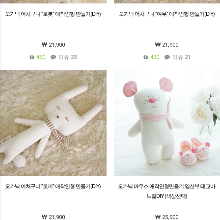
오가닉 어처구니 "로봇" 애착인형 만들기(DIY)
오가닉 어처구니 "여우" 애착인형 만들기(DIY)
21,900
21,900
430
리뷰 23
430
리뷰 21
오가닉 어처구니 "토끼" 애착인형 만들기(DIY)
오가닉 마우스 애착인형만들기 임산부 태교바
느질DIY (색상선택)
21,900
25,900