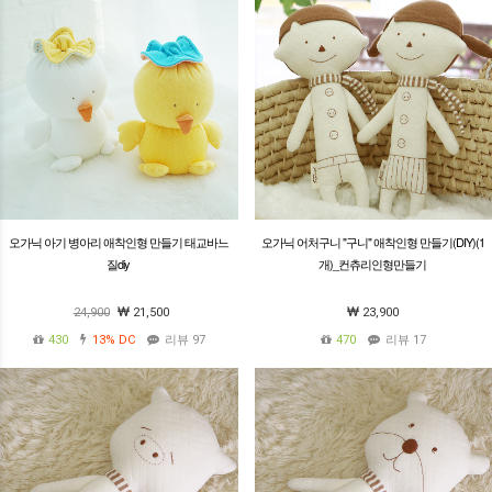
오가닉 아기 병아리 애착인형 만들기 태교바느
오가닉 어처구니 "구니" 애착인형 만들기(DIY)(1
질diy
개)_컨츄리인형만들기
24,900
21,500
23,900
430
13%
DC
리뷰 97
470
리뷰 17