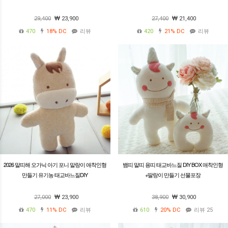
29,400
23,900
27,400
21,400
470
18%
DC
리뷰
420
21%
DC
리뷰
2026 말띠해 오가닉 아기 포니 말랑이 애착인형
뱀띠 말띠 용띠 태교바느질 DIY BOX 애착인형
만들기 유기농 태교바느질DIY
+딸랑이 만들기 선물포장
27,000
23,900
38,900
30,900
470
11%
DC
리뷰
610
20%
DC
리뷰 25