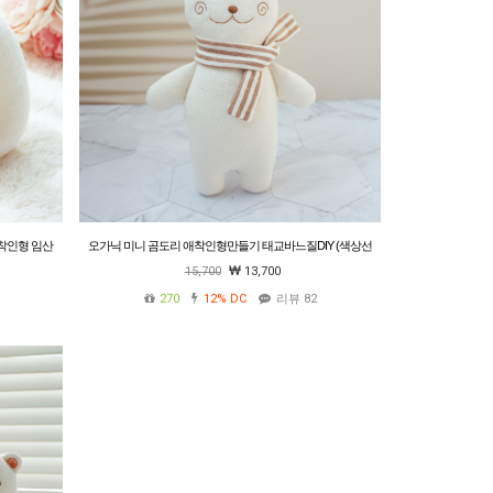
애착인형 임산
오가닉 미니 곰도리 애착인형만들기 태교바느질DIY (색상선
택)
15,700
13,700
270
12%
DC
리뷰 82