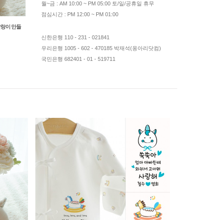
월~금 : AM 10:00 ~ PM 05:00 토/일/공휴일 휴무
점심시간 : PM 12:00 ~ PM 01:00
딸랑이 만들
말띠 양띠 태명 자수 오가닉 배냇저고리(완제품) 주문맞춤제
오가닉 2겹 털빠짐 없
작 배냇슈트 임신출산선물 베넷수트 만삭사진
호랑이 양띠 신생아
신한은행 110 - 231 - 021841
34,900
32,000
우리은행 1005 - 602 - 470185 박재석(옹아리닷컴)
국민은행 682401 - 01 - 519711
640
8%
DC
리뷰 642
710