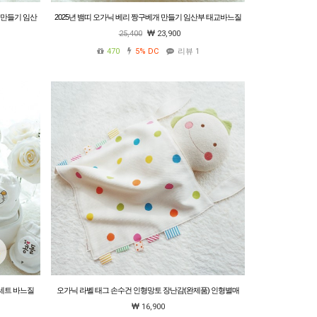
형만들기 임산
2025년 뱀띠 오가닉 베리 짱구베개 만들기 임산부 태교바느질
DIY
25,400
23,900
470
5%
DC
리뷰 1
세트 바느질
오가닉 라벨 태그 손수건 인형망토 장난감(완제품) 인형별매
선물포장
16,900