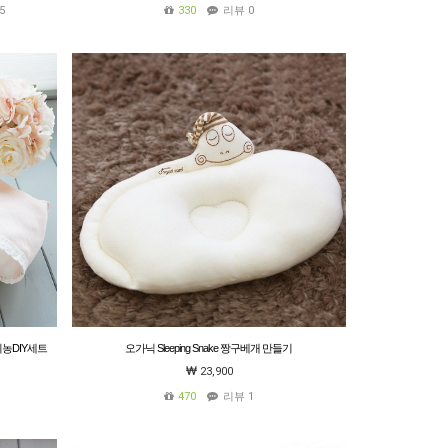
5
330
리뷰 0
농DIY세트
오가닉 Sleeping Snake 짱구베개 만들기
23,900
1
470
리뷰 1