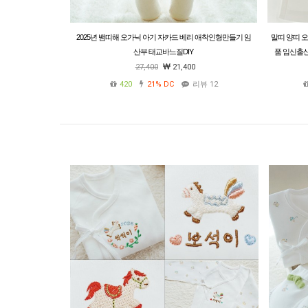
2025년 뱀띠해 오가닉 아기 자카드 베리 애착인형만들기 임
말띠 양띠 
산부 태교바느질DIY
품 임신출
27,400
21,400
420
21%
DC
리뷰 12