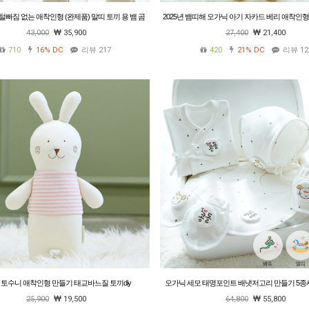
털빠짐 없는 애착인형 (완제품) 말띠 토끼 용 뱀 곰
2025년 뱀띠해 오가닉 아기 자카드 베리 애착인
 신생아 수면인형 임신출산선물 무형광 비접착 유
부 태교바느질DIY
43,000
35,900
27,400
21,400
기농
710
16%
DC
리뷰 217
420
21%
DC
리뷰 12
 토수니 애착인형 만들기 태교바느질 토끼diy
오가닉 세모 태명포인트 배냇저고리 만들기 5종
태교DIY (뱀띠/말띠) 계절선택
25,900
19,500
64,800
55,800