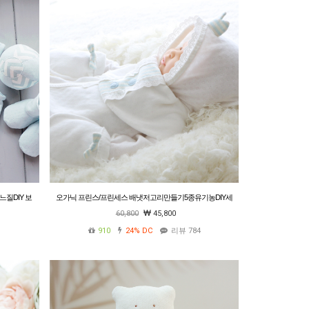
느질DIY 보
오가닉 프린스/프린세스 배냇저고리만들기5종유기농DIY세
소프트 볼
트(백아이보리/핑크/블루)(사계절용/여름용)
60,800
45,800
910
24%
DC
리뷰 784