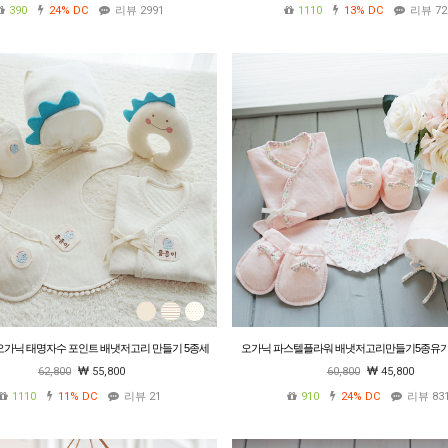
390
24%
DC
리뷰 2991
1110
13%
DC
리뷰 72
오가닉 태명자수 포인트 배냇저고리 만들기 5종세
오가닉 파스텔플라워 배냇저고리만들기5종유기
트 임산부 태교바느질 DIY 청사띠 용띠
(핑크)(사계절용/여름용)
62,800
55,800
60,800
45,800
1110
11%
DC
리뷰 21
910
24%
DC
리뷰 83