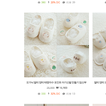
380
20%
DC
리뷰 39
오가닉 말띠 양띠 태명자수 포인트 아기신발 만들기 임산부
말띠 양띠 
태교바느질 DIY 태명자수선택
25,000
16,900
330
32%
DC
리뷰 13