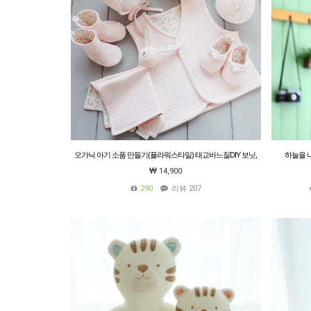
오가닉 아기 소품 만들기(플라워스타일) 태교바느질DIY 보닛,
하늘을 나
조끼,신발,부츠,치발기 인형,배냇주머니,소프트 볼
14,900
290
리뷰 207