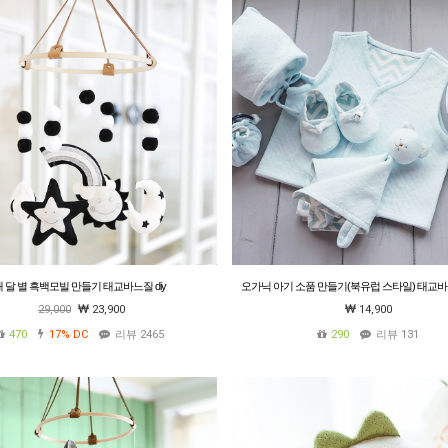
 달 별 흑백모빌 만들기 태교바느질 diy
오가닉 아기 소품 만들기(북유럽 스타일) 태교바
닛,조끼,신발,부츠,치발기 인형,배냇주머니,
29,000
23,900
14,900
470
17%
DC
리뷰 2465
290
리뷰 131