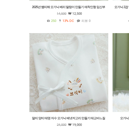
2025년 뱀띠해 오가닉 베리 딸랑이 만들기 애착인형 임산부
오가닉 2겹 
태교바느질 DIY
호랑이 양띠
14,500
12,500
250
13%
DC
리뷰 0
말띠 양띠 태명 자수 오가닉 배냇저고리 만들기 태교바느질
오가닉
DIY
24,000
19,000