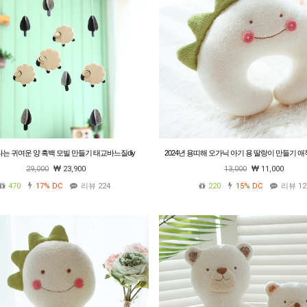
는 귀여운 양 흑백 모빌 만들기 태교바느질diy
2024년 용띠해 오가닉 아기 용 딸랑이 만들기 
부 태교바느질 DIY
29,000
23,900
13,000
11,000
470
17%
DC
리뷰 224
220
15%
DC
리뷰 12