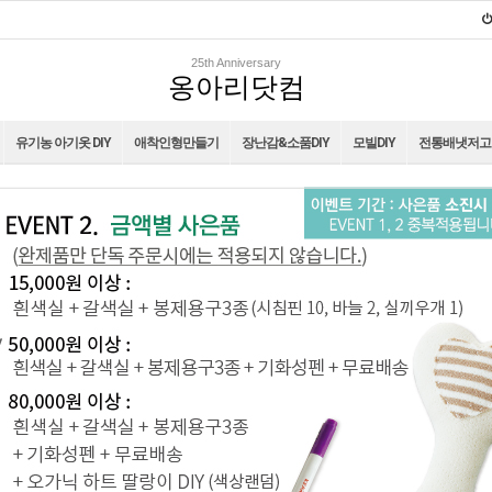
25th Anniversary
옹아리닷컴
유기농 아기옷 DIY
애착인형만들기
장난감&소품DIY
모빌DIY
전통배냇저고리