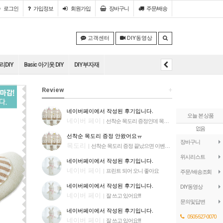
로그인
가입정보
회원
가입
장바구니
주문/배송
고객센터
DIY동영상
DIY
Basic 아기옷 DIY
DIY부자재
Review
+
네이버페이에서 작성된 후기입니다.
오늘 본 상품
네이버 페이
|
선착순 목도리 증정인데 목도리 안왔어요. 이벤트가 끝났으면 목도리 증정 안한다고 공지를 올려야 하는데 계속해서 선착순 목도리 증정 이라고 문구 올리고 소비자들 기대하게 만드네요. 더이상 목도리 증정안해요. ㅜㅜ 다른 분들도 참고해서 주문하세요
없음
선착순 목도리 증정 안왔어요ㅠ
장바구니
목도리
|
선착순 목도리 증정 끝났으면 이벤트 종료라고 공지사항에 올리세요 괜히 목도리 계속 주는줄 알고 주문했다가 실망만 했네요 ㅠ
위시리스트
네이버페이에서 작성된 후기입니다.
네이버 페이
|
프린트 되어 오니 좋아요
주문/배송조회
네이버페이에서 작성된 후기입니다.
DIY동영상
네이버 페이
|
잘 쓰고 있어요!!!
문의및답변
네이버페이에서 작성된 후기입니다.
0505-527-0070
네이버 페이
|
잘 쓰고 있어요!!!