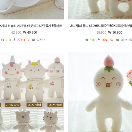
띠 오가닉 러블리 아기 뱀 배냇저고리 만들기 5종세트
뱀띠 말띠 용띠 태교바느질 DIY BOX 애착인형+
임산부 태교바느질 DIY 태명자수선택
선물포장
62,800
45,800
38,900
30,900
910
27%
DC
리뷰 4
610
20%
DC
리뷰 25