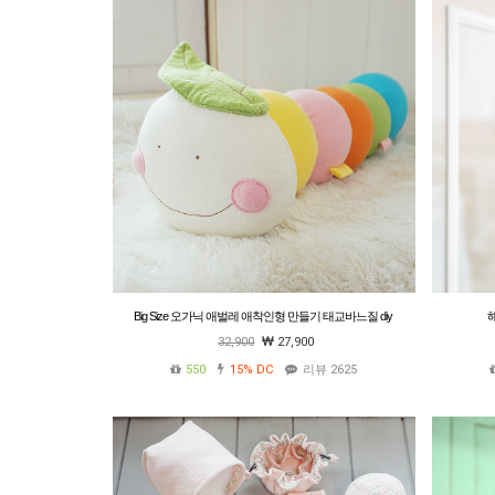
Big Size 오가닉 애벌레 애착인형 만들기 태교바느질 diy
해
32,900
27,900
550
15%
DC
리뷰 2625