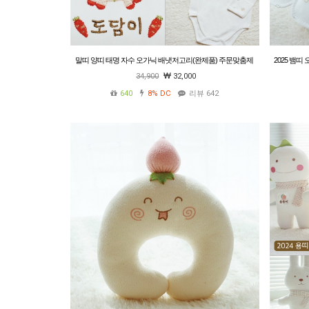
말띠 양띠 태명 자수 오가닉 배냇저고리(완제품) 주문맞춤제
2025 뱀
작 배냇슈트 임신출산선물 베넷수트 만삭사진
34,900
32,000
640
8%
DC
리뷰 642