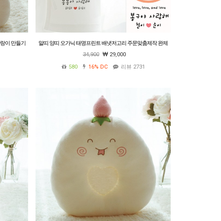
딸랑이 만들기
말띠 양띠 오가닉 태명프린트 배냇저고리 주문맞춤제작 완제
품 임신출산축하선물 만삭사진 계절선택 유니콘 붉은 말띠
34,900
29,000
580
16%
DC
리뷰 2731