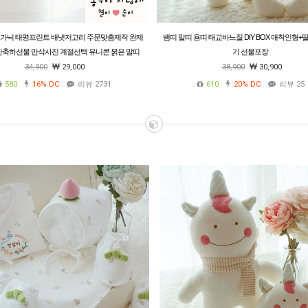
오가닉 태명프린트 배냇저고리 주문맞춤제작 완제
뱀띠 말띠 용띠 태교바느질 DIY BOX 애착인형+
산축하선물 만삭사진 계절선택 유니콘 붉은 말띠
기 선물포장
34,900
29,000
38,900
30,900
580
16%
DC
리뷰 2731
610
20%
DC
리뷰 25