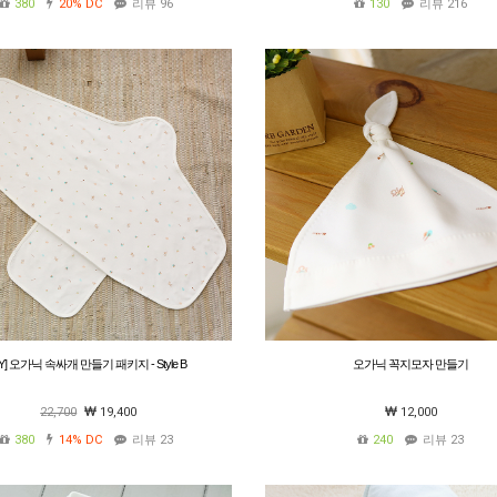
380
20%
DC
리뷰 96
130
리뷰 216
IY] 오가닉 속싸개 만들기 패키지 - Style B
오가닉 꼭지모자 만들기
22,700
19,400
12,000
380
14%
DC
리뷰 23
240
리뷰 23