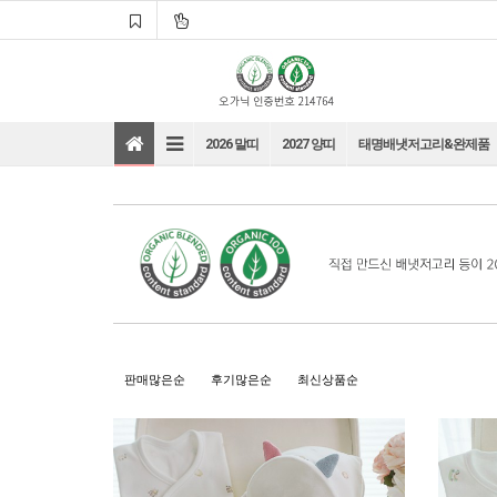
2026 말띠
2027 양띠
태명배냇저고리&완제품
바로가기
바로가기
판매많은순
후기많은순
최신상품순
바로가기
바로가기
바로가기