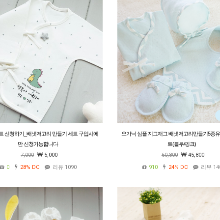
트 신청하기_배냇저고리 만들기 세트 구입시에
오가닉 심플 지그재그 배냇저고리만들기5종유
만 신청가능합니다
트(블루/핑크)
7,000
5,000
60,800
45,800
0
28%
DC
리뷰 1090
910
24%
DC
리뷰 14