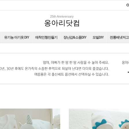
25th Anniversary
옹아리닷컴
유기농 아기옷 DIY
애착인형만들기
장난감&소품DIY
모빌DIY
전통배냇저고리