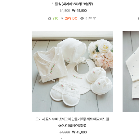
느질diy (백아이보리/핑크/블루)
64,800
45,800
910
29%
DC
리뷰 91
오가닉 꽃자수 배냇저고리 만들기 5종 세트 태교바느질
diy(사계절용/여름용)
64,800
45,800