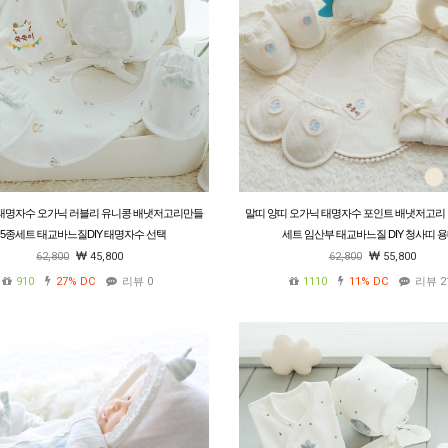
띠 태명자수 오가닉 러블리 유니콩 배냇저고리만들
말띠 양띠 오가닉 태명자수 포인트 배냇저고리 
 5종세트 태교바느질DIY 태명자수 선택
세트 임산부 태교바느질 DIY 청사띠 
62,800
45,800
62,800
55,800
910
27%
DC
리뷰 0
1110
11%
DC
리뷰 2