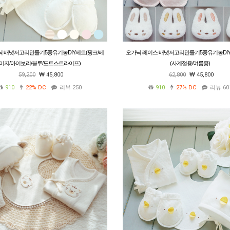
닉 배냇저고리만들기5종유기농DIY세트(핑크/베
오가닉 레이스 배냇저고리만들기5종유기농DIY
이지/아이보리/블루/도트스트라이프)
(사계절용/여름용)
59,200
45,800
62,800
45,800
910
22%
DC
리뷰 250
910
27%
DC
리뷰 60