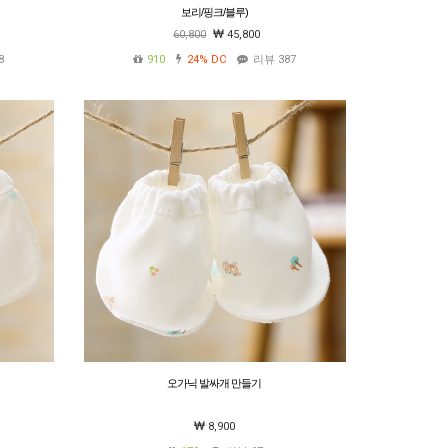
보리/핑크/블루)
60,800
45,800
8
910
24%
DC
리뷰 387
오가닉 발싸개 만들기
8,900