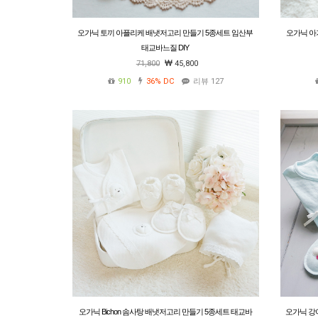
오가닉 토끼 아플리케 배냇저고리 만들기 5종세트 임산부
오가닉 아
태교바느질 DIY
71,800
45,800
910
36%
DC
리뷰 127
오가닉 Bichon 솜사탕 배냇저고리 만들기 5종세트 태교바
오가닉 강