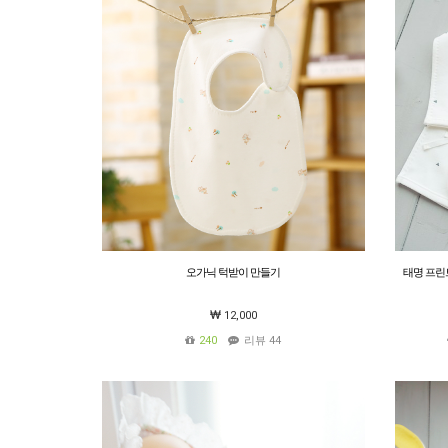
오가닉 턱받이 만들기
태명 프린
12,000
240
리뷰 44