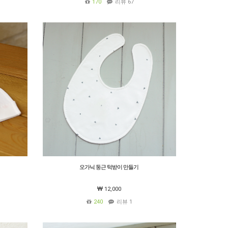
170
리뷰 67
오가닉 둥근 턱받이 만들기
12,000
240
리뷰 1