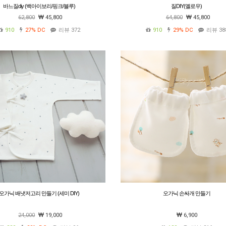
바느질diy (백아이보리/핑크/블루)
질DIY(옐로우)
62,800
45,800
64,800
45,800
910
27%
DC
리뷰 372
910
29%
DC
리뷰 38
오가닉 배냇저고리 만들기 (세미 DIY)
오가닉 손싸개 만들기
24,000
19,000
6,900