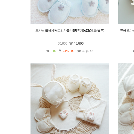
오가닉 별 배냇저고리만들기5종유기농DIY세트(블루)
퓨어 오가
60,800
45,800
910
24%
DC
리뷰 46