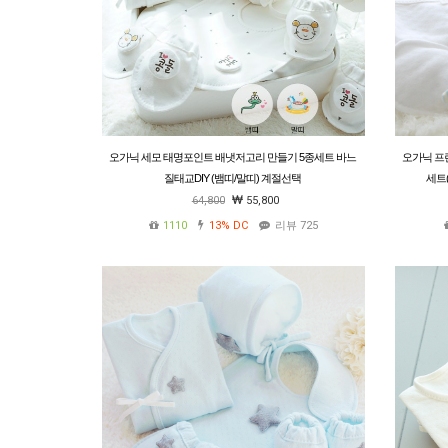
오가닉 세모 태명포인트 배냇저고리 만들기 5종세트 바느
오가닉 프
질태교DIY (뱀띠/말띠) 계절선택
세트
64,800
55,800
1110
13%
DC
리뷰 725