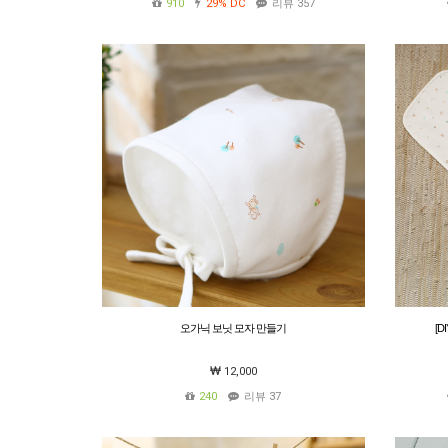
910
29%
DC
리뷰 357
오가닉 보닛 모자 만들기
[D
12,000
240
리뷰 37