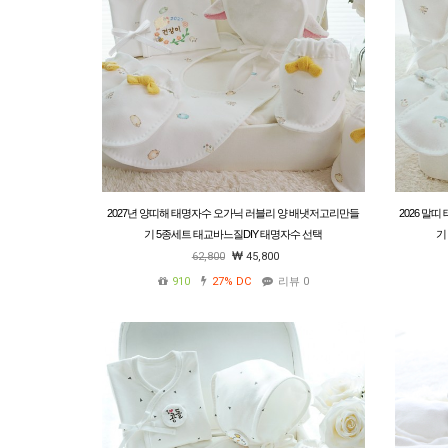
2027년 양띠해 태명자수 오가닉 러블리 양 배냇저고리만들
2026 말
기 5종세트 태교바느질DIY 태명자수 선택
기
62,800
45,800
910
27%
DC
리뷰 0