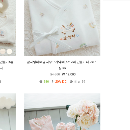
만들기 5종
말띠 양띠 태명 자수 오가닉 배냇저고리 만들기 태교바느
용띠
질 DIY
24,000
19,000
1
380
20%
DC
리뷰 39