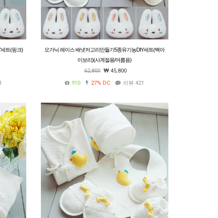
세트(핑크)
오가닉 레이스 배냇저고리만들기5종유기농DIY세트(백아
이보리)(사계절용/여름용)
62,800
45,800
1
910
27%
DC
리뷰 421