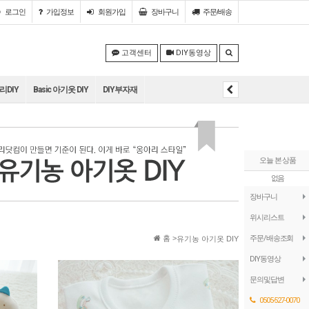
로그인
가입정보
회원
가입
장바구니
주문/배송
고객센터
DIY동영상
DIY
Basic 아기옷 DIY
DIY부자재
오늘 본 상품
없음
장바구니
위시리스트
홈 >
주문/배송조회
유기농 아기옷 DIY
DIY동영상
문의및답변
0505-527-0070