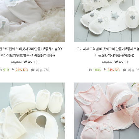
린스/프린세스 배냇저고리만들기5종유기농DIY
오가닉 세모와별 배냇저고리 만들기 5종세트 
(백아이보리/핑크/블루)(사계절용/여름용)
바느질 DIY(사계절용/여름용)
60,800
45,800
60,800
45,800
910
24%
DC
리뷰 784
1036
24%
DC
리뷰 98