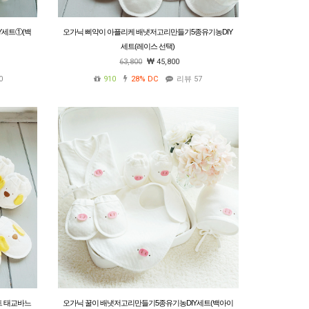
Y세트①(백
오가닉 삐약이 아플리케 배냇저고리만들기5종유기농DIY
세트(레이스 선택)
63,800
45,800
0
910
28%
DC
리뷰 57
트 태교바느
오가닉 꿀이 배냇저고리만들기5종유기농DIY세트(백아이