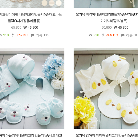
기호랑이 와펜 배냇저고리만들기 5종 태교바느
오가닉 삐약이 배냇저고리만들기5종유기농DI
질DIY (사계절용/여름용)
아이보리/핑크/블루)
65,800
45,800
60,800
45,800
910
30%
DC
리뷰 115
910
24%
DC
리뷰 31
아지 아플리케 배냇저고리 만들기 5종세트 태교
오가닉 강아지 퍼피 배냇저고리 만들기 5종세