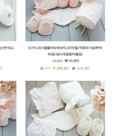
임산부 태교
오가닉 파스텔플라워 배냇저고리만들기5종유기농DIY세
트(핑크)(사계절용/여름용)
60,800
45,800
7
910
24%
DC
리뷰 831