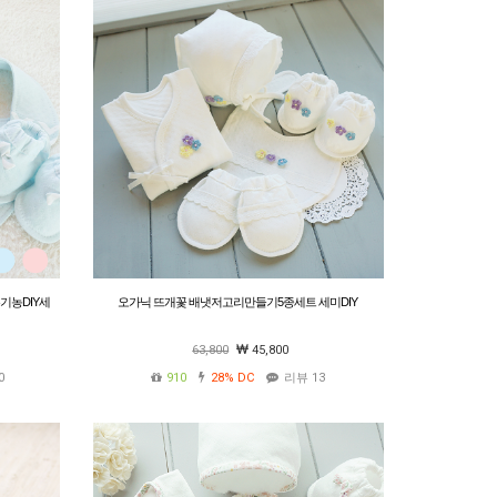
기농DIY세
오가닉 뜨개꽃 배냇저고리만들기5종세트 세미DIY
63,800
45,800
0
910
28%
DC
리뷰 13