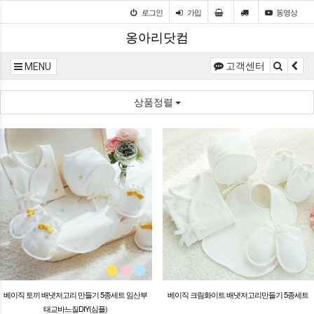
로그인
가입
동영상
옹아리닷컴
고객센터
MENU
상품정렬
베이직 토끼 배냇저고리 만들기 5종세트 임산부
베이직 크림화이트 배냇저고리만들기 5종세트
태교바느질DIY(심플)