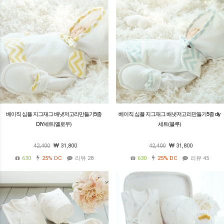
베이직 심플 지그재그 배냇저고리만들기5종
베이직 심플 지그재그 배냇저고리만들기5종 diy
DIY세트(옐로우)
세트(블루)
42,400
31,800
42,400
31,800
630
25%
DC
리뷰 28
630
25%
DC
리뷰 45