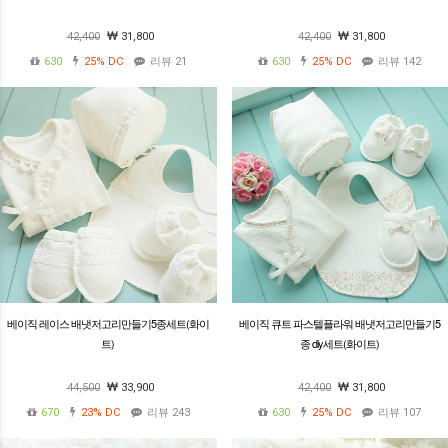
42,400
31,800
42,400
31,800
630
25%
DC
리뷰 21
630
25%
DC
리뷰 142
베이직 레이스 배냇저고리만들기5종세트(화이
베이직 큐트 파스텔플라워 배냇저고리만들기5
트)
종 diy세트(화이트)
44,500
33,900
42,400
31,800
670
23%
DC
리뷰 243
630
25%
DC
리뷰 107