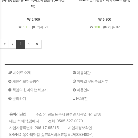
택)
6,900
6,900
130
리뷰 21
130
리뷰 82
1
사이트 소개
이용약관
개인정보취급방침
이메일 무단수집거부
책임의 한계와 법적고지
이용안내
문의하기
PC버전
옹아리닷컴
주소 : 강원도 원주시 판부면 서곡널다리길 38
대표 : 박재석,김예니
전화 :
0505-527-0070
사업자등록번호 :
206-17-95215
사업자정보확인
BRAND : 옹아리닷컴 (상표&서비스표등록 : 제0033483~4)