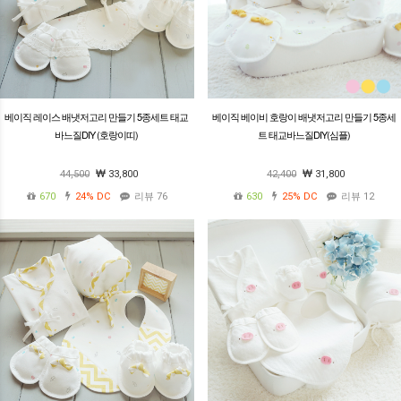
베이직 레이스 배냇저고리 만들기 5종세트 태교
베이직 베이비 호랑이 배냇저고리 만들기 5종세
바느질DIY (호랑이띠)
트 태교바느질DIY(심플)
44,500
33,800
42,400
31,800
670
24%
DC
리뷰 76
630
25%
DC
리뷰 12