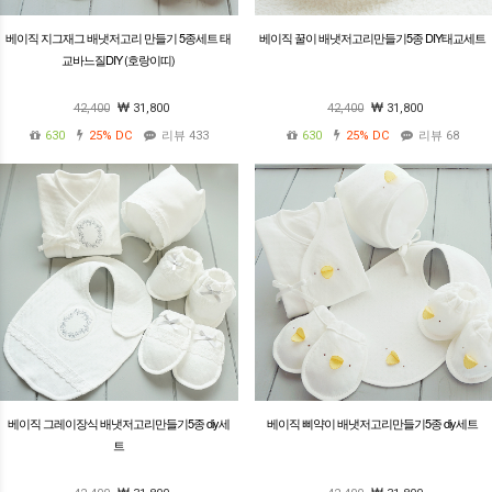
베이직 지그재그 배냇저고리 만들기 5종세트 태
베이직 꿀이 배냇저고리만들기5종 DIY태교세트
교바느질DIY (호랑이띠)
42,400
31,800
42,400
31,800
630
25%
DC
리뷰 433
630
25%
DC
리뷰 68
베이직 그레이장식 배냇저고리만들기5종 diy세
베이직 삐약이 배냇저고리만들기5종 diy세트
트