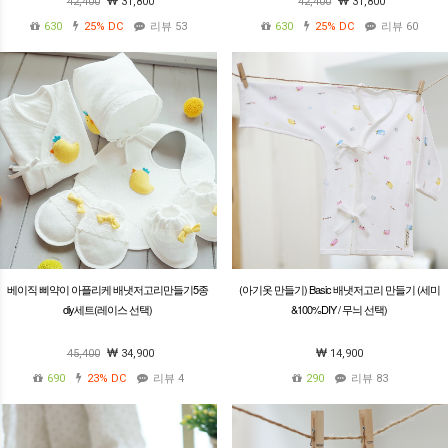
42,400
31,800
42,400
31,800
630
25%
DC
리뷰 53
630
25%
DC
리뷰 60
베이직 삐약이 아플리케 배냇저고리만들기5종
(아기옷 만들기) Basic 배냇저고리 만들기 (세미
diy세트(레이스 선택)
&100%DIY / 무늬 선택)
45,400
34,900
14,900
690
23%
DC
리뷰 4
290
리뷰 83