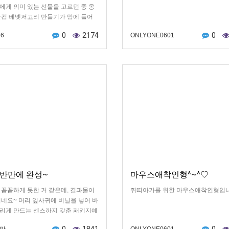
에게 의미 있는 선물을 고르던 중 옹
닷컴 베넷저고리 만들기가 맘에 들어
버지의 솜씨를 발휘 하기로 하였습니
0
2174
0
6
ONLYONE0601
외할머니인 저는 바느질이 예쁘지 않아
 외할아버지가 유트브 영상 몇 번이
려 보면서 완성 했네요. 삐뚤빼뚤 하
 완성된 걸 보니 예쁘네요. 딸과 사위
 좋아해줘서 고맙더군요. 인형은 난이
있어서 열공중인 외할아버지. 둘째 손
넷저고리는 예쁘게 만들 수 있다고 자
넘치시는 외할아버지. 세월이 얼른 지
둘째 손주를 보게 된다면 베넷저고리
을 같이 만들어 보렵니다. 지금은 엘
 중인게 핑계 조리원 가서 옷 입은 모
떠올라 미소가 멈추질 않네요.
 반만에 완성~
마우스애착인형^~^♡
 꼼꼼하게 못한 거 같은데, 결과물이
쥐띠아가를 위한 마우스애착인형입니
엽네요~ 머리 잎사귀에 비닐을 넣어 바
리게 만드는 센스까지 갖춘 패키지예
는 내내 행복해서 하루 반만에 다 해