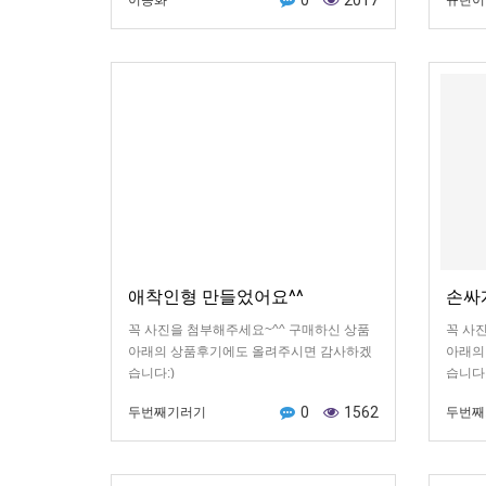
0
2017
이송화
규린이
주셔서 좋아요^^
버렸어
남기고
ㅋㅋ
애착인형 만들었어요^^
손싸
꼭 사진을 첨부해주세요~^^ 구매하신 상품
꼭 사
아래의 상품후기에도 올려주시면 감사하겠
아래의
습니다:)
습니다:
0
1562
두번째기러기
두번째