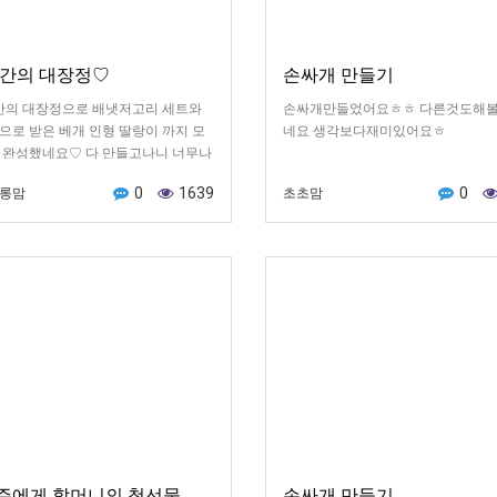
 간의 대장정♡
손싸개 만들기
 간의 대장정으로 배냇저고리 세트와
손싸개만들었어요ㅎㅎ 다른것도해
으로 받은 베개 인형 딸랑이 까지 모
네요 생각보다재미있어요ㅎ
 완성했네요♡ 다 만들고나니 너무나
^___^!! 하루 빨리 울애기가 입고
0
1639
0
롱맘
초초맘
모습을 보고싶네요♡ 덕분에 좋은 태
요♡♡♡
주에게 할머니의 첫선물
손싸개 만들기