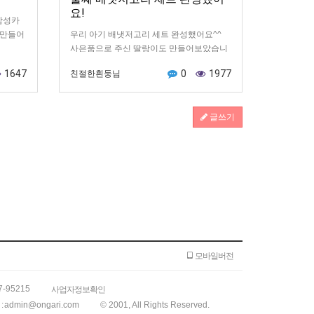
요!
삼성카
 만들어
우리 아기 배냇저고리 세트 완성했어요^^
사은품으로 주신 딸랑이도 만들어보았습니
다
1647
0
1977
친절한흰둥님
글쓰기
모바일버전
7-95215
사업자정보확인
:
admin@ongari.com
© 2001, All Rights Reserved.