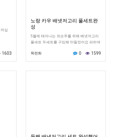
노랑 카우 배넷저고리 풀세트완
성
볼까싶
5월에 태어나는 외손주를 위해 베넷저고리
풀세트 두세트를 구입해 만들었어요 파란색
카우세트는 전에 완성해서 이곳에 올렸고요
1603
0
1599
목련화
두번째 세트 노랑 카우베넷저고리 풀세트를
만들어 올려요^^♡ 손싸게와 베넷저고리는
조금 응용해서 만들어보았네요 서툰 솜씨긴
하지만 모두 다만들고 나니 흐뭇한 마음입
니다
둘째 배냇저고리 세트 완성했어