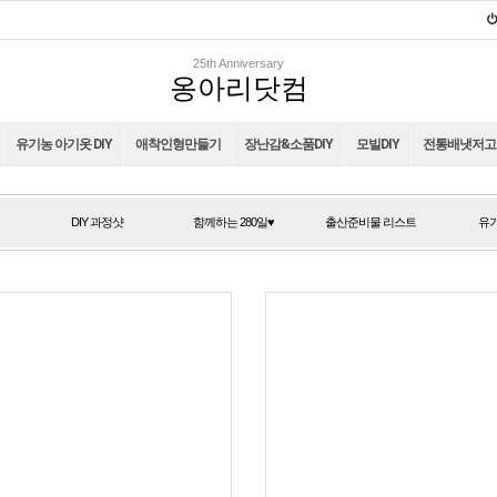
25th Anniversary
옹아리닷컴
유기농 아기옷 DIY
애착인형만들기
장난감&소품DIY
모빌DIY
전통배냇저고리
DIY 과정샷
함께하는 280일♥
출산준비물 리스트
유기
DIY 과정샷
함께하는 280일♥
출산준비물 리스트
유기