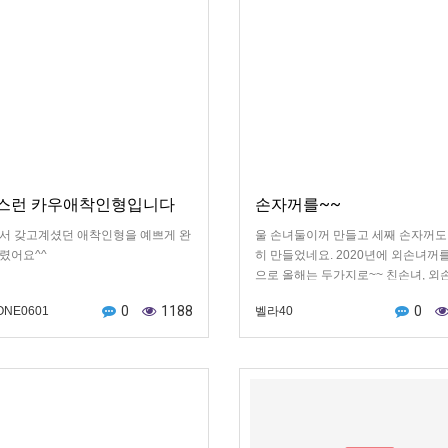
스런 카우애착인형입니다
손자꺼를~~
서 갖고계셨던 애착인형을 예쁘게 완
울 손녀둘이꺼 만들고 세째 손자꺼도
렸어요^^
히 만들었네요. 2020년에 외손녀꺼
으로 올해는 두가지로~~ 친손녀, 외
까지 감사하며 만들었네요^♡^
0
1188
0
ONE0601
벨라40