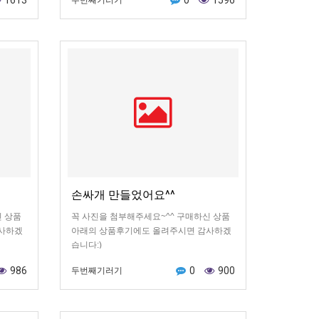
1613
0
1596
두번째기러기
손싸개 만들었어요^^
신 상품
꼭 사진을 첨부해주세요~^^ 구매하신 상품
사하겠
아래의 상품후기에도 올려주시면 감사하겠
습니다:)
986
0
900
두번째기러기