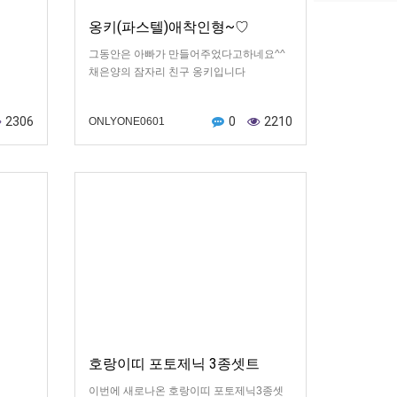
옹키(파스텔)애착인형~♡
그동안은 아빠가 만들어주었다고하네요^^
채은양의 잠자리 친구 옹키입니다
2306
0
2210
ONLYONE0601
호랑이띠 포토제닉 3종셋트
이번에 새로나온 호랑이띠 포토제닉3종셋