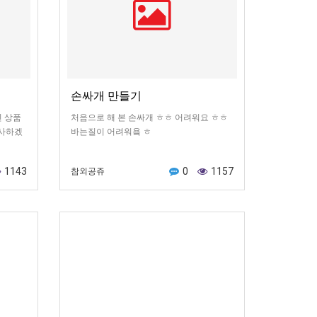
손싸개 만들기
신 상품
처음으로 해 본 손싸개 ㅎㅎ 어려워요 ㅎㅎ
사하겠
바는질이 어려워욬 ㅎ
1143
0
1157
참외공쥬