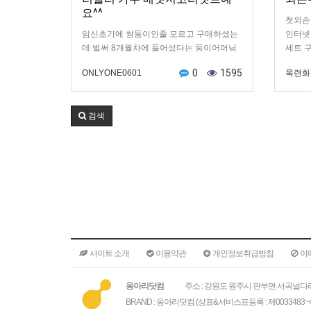
요^^
첫외손
임신초기에 쌍둥이인줄 모르고 구매하셨는
인터넷
데 벌써 8개월차에 들어섰다는 둥이어머님
세트 
^^ 둥이들 만나는날까지 건강하세요~♡
배넷저
0
1595
ONLYONE0601
목련화
아기의
인쇄해
고 디
검색
더불어
달되어
엄마 아
느질로
고 저리
서 딸랑
싸개, 
한세트
흐믓합
고있는
사이트 소개
이용약관
개인정보취급방침
이
미소가
소그림
직접 
옹아리닷컴
주소 : 강원도 원주시 판부면 서곡널다리
리본대
BRAND : 옹아리닷컴 (상표&서비스표등록 : 제0033483~4