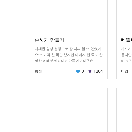
손싸개 만들기
삐뚤뺴
자세한 영상 설명으로 잘 따라 할 수 있었어
카드사
요~~ 아직 한 쪽만 했지만 나머지 한 쪽도 완
툴지만
성하고 배냇저고리도 만들어보려구요
에 도
0
1204
뱅정
미얍