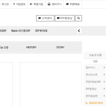
로그인
가입정보
회원
가입
장바구니
주문/배송
고객센터
DIY동영상
DIY
Basic 아기옷 DIY
DIY부자재
농 인증
HISTORY
STORY
농 인증
HISTORY
STORY
오늘 본 상품
없음
장바구니
위시리스트
주문/배송조회
DIY동영상
문의및답변
0505-527-0070