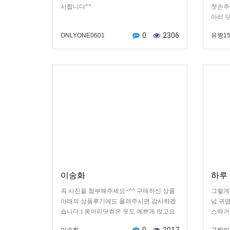
사합니다^^
첫손주
아리 
외할아
0
2306
ONLYONE0601
유짱15
다. 
오롯이
고 되돌
긴 해도
가 넘
도가 
주 베
신감 
나서 
와 인형
보 치료
습이 
이송화
하루
꼭 사진을 첨부해주세요~^^ 구매하신 상품
그렇게
아래의 상품후기에도 올려주시면 감사하겠
넘 귀
습니다:) 옹아리닷컴은 옷도 예쁜게 많고요
스락거
일단 배송이 빨라서 좋아요 사은품도 많이
요 만드