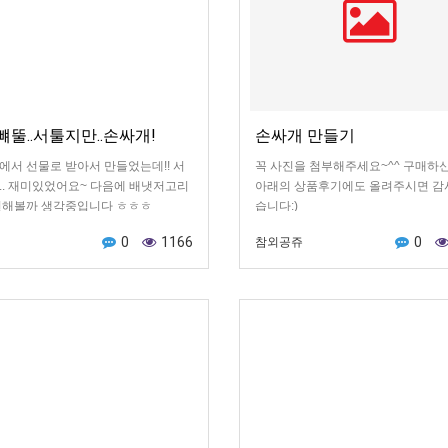
뚤..서툴지만..손싸개!
손싸개 만들기
에서 선물로 받아서 만들었는데!! 서
꼭 사진을 첨부해주세요~^^ 구매하
.. 재미있었어요~ 다음에 배냇저고리
아래의 상품후기에도 올려주시면 감
전해볼까 생각중입니다 ㅎㅎㅎ
습니다:)
0
1166
0
참외공쥬