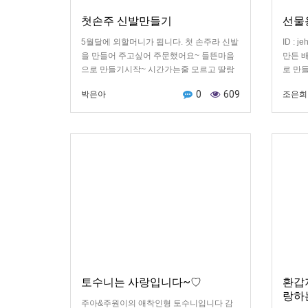
첫손주 신발만들기
선물
5월달에 외할머니가 됩니다. 첫 손주라 신발
ID : 
을 만들어 주고싶어 주문했어요~ 들뜬마음
만든 
으로 만들기시작~ 시간가는줄 모르고 딸랑
로 만들
이랑 만들다보니 새벽2시~ㅎ ㅎ 5시간이 지
0
609
박은아
조은희
난줄 몰랐어요^^
토수니는 사랑입니다~♡
환갑
랑하
주아&주원이의 애착인형 토수니입니다 감