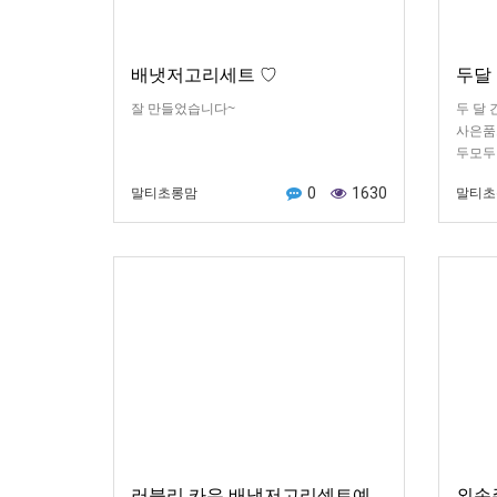
배냇저고리세트 ♡
두달
잘 만들었습니다~
두 달
사은품
두모두
뿌듯해요
0
1630
말티초롱맘
말티초
쓰는 
교했어
러블리 카우 배냇저고리셋트예
외손