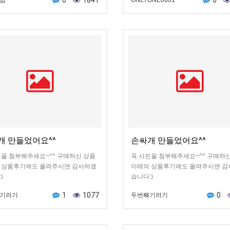
0
1841
0
맘
ONLYONE0601
요 ㅋㅋㅋ 너무 만족스러워서 후기
 배넷저고리세트 구매하러 갑니당 ㅋ
개 만들었어요^^
손싸개 만들었어요^^
진을 첨부해주세요~^^ 구매하신 상품
꼭 사진을 첨부해주세요~^^ 구매하
 상품후기에도 올려주시면 감사하겠
아래의 상품후기에도 올려주시면 감
)
습니다:)
1
1077
0
기러기
두번째기러기