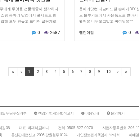
주에게 무엇을 선물해줄까 생각하다
옹아리닷컴 태교바느질 손싸개DIY 
 쇼핑 옹아리 닷컴에서 풀세트로 한
드 블루키트에서 사은품으로 받아서
구입해 모두 만들고 드디어 끝단계로
봤어요 너무쪼그맣고 귀여워요^^
고리를 완성했네요~~^^♡ 주문할때
0
2687
0
엘린이맘
 태명과 아빠 엄마 이름을 알려주면
 보내주는 태명 베넷저고리로 주문하
자인을 골랐더니 귀여운 송아지그림과
 예쁜 글씨도 인쇄되고 재단되어 배
온 작은 옷한벌~~ 이세상에 태어나
빠와 처음 만날때 입는 옷~~서툰 바
 한땀한땀 만들어 보았네요~~ 이리보
1
2
3
4
5
6
7
8
9
10
보고 ..넘 작지는 않을까 20여일 걸려
이2개, 짱구베개, 속싸개, 손싸개, 발
곰돌이 애착 인형, 모자, 베넷저고리등
 모두 완성하고 바라보니 ~~마음이
니다 모두 완성하고는 방긋 방긋 웃
 아기의 모습이 떠올라 혼자 빙긋이
메일 무단수집거부
책임의 한계와 법적고지
이용안내
문의하기
 얼굴에 번집니다 턱받이에는 귀여운
을 직접 그리고 캘리그라피를 응용해
붓으로 글씨도 써보았답니다 손싸개에
길 38
대표 : 박재석,김예니
전화 :
0505-527-0070
사업자등록번호 :
206-1
신 귀여운 송아지 얼굴 코사지를 붙
)
통신판매업신고 : 2006-강원원주-0124
개인정보관리책임자 : 박재석
이메일 