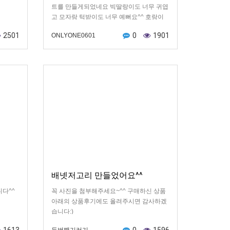
트를 만들게되었네요 빅딸랑이도 너무 귀엽
고 모자랑 턱받이도 너무 예뻐요^^ 호랑이
띠아가들에게 선물하면 센스있는 선물이 될
2501
0
1901
ONLYONE0601
꺼같아요
배넷저고리 만들었어요^^
다^^
꼭 사진을 첨부해주세요~^^ 구매하신 상품
아래의 상품후기에도 올려주시면 감사하겠
습니다:)