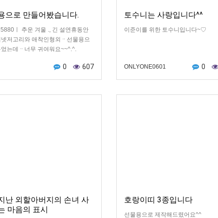
용으로 만들어봤습니다.
토수니는 사랑입니다^^
jeh5880ㅣ 추운 겨울 ., 긴 설연휴동안
이준이를 위한 토수니입니다~♡
배넷저고리와 애착인형외ᆢ선물용으
었는데ᆢ너무 귀여워요~~^.^.
0
607
0
ONLYONE0601
지난 외할아버지의 손녀 사
호랑이띠 3종입니다
는 마음의 표시
선물용으로 제작해드렸어요^^