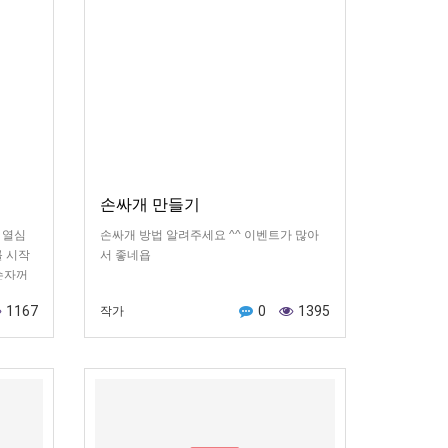
손싸개 만들기
 열심
손싸개 방법 알려주세요 ^^ 이벤트가 많아
를 시작
서 좋네욥
손자꺼
1167
0
1395
작가