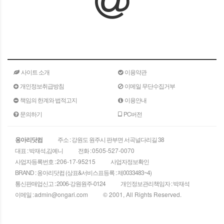
사이트 소개
이용약관
개인정보취급방침
이메일 무단수집거부
책임의 한계와 법적고지
이용안내
문의하기
PC버전
옹아리닷컴
주소 : 강원도 원주시 판부면 서곡널다리길 38
대표 : 박재석,김예니
전화 :
0505-527-0070
사업자등록번호 :
206-17-95215
사업자정보확인
BRAND : 옹아리닷컴 (상표&서비스표등록 : 제0033483~4)
통신판매업신고 : 2006-강원원주-0124
개인정보관리책임자 : 박재석
이메일 :
admin@ongari.com
© 2001, All Rights Reserved.