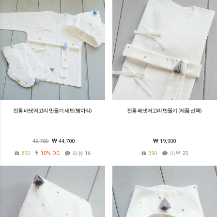
전통 배냇저고리 만들기 세트(병아리)
전통 배냇저고리 만들기 (제품 선택)
49,700
44,700
19,900
890
10%
DC
리뷰 16
390
리뷰 25