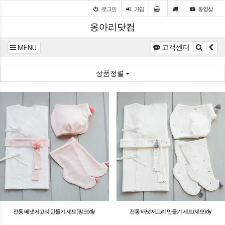
로그인
가입
동영상
옹아리닷컴
고객센터
MENU
상품정렬
전통 배냇저고리 만들기 세트(핑크)diy
전통 배냇저고리 만들기 세트(세모)diy