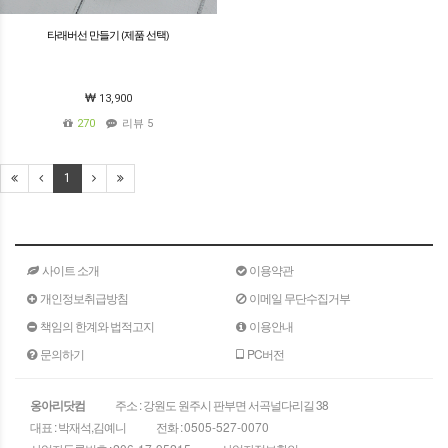
타래버선 만들기 (제품 선택)
13,900
270
리뷰 5
1
사이트 소개
이용약관
개인정보취급방침
이메일 무단수집거부
책임의 한계와 법적고지
이용안내
문의하기
PC버전
옹아리닷컴
주소 : 강원도 원주시 판부면 서곡널다리길 38
대표 : 박재석,김예니
전화 :
0505-527-0070