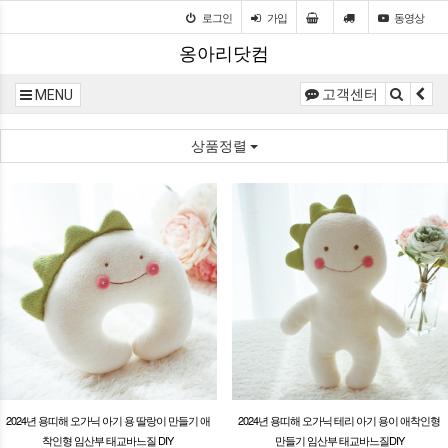
로그인
가입
동영상
옹아리닷컴
고객센터
MENU
상품정렬
2024년 용띠해 오가닉 아기 용 딸랑이 만들기 애
2024년 용띠해 오가닉 테리 아기 용이 애착인형
착인형 임산부 태교바느질 DIY
만들기 임산부 태교바느질DIY