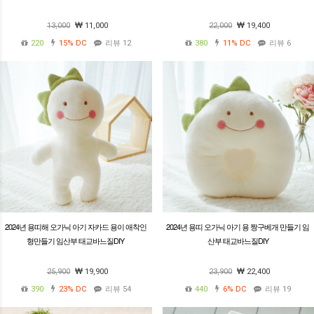
13,000
11,000
22,000
19,400
220
15%
DC
리뷰 12
380
11%
DC
리뷰 6
2024년 용띠해 오가닉 아기 자카드 용이 애착인
2024년 용띠 오가닉 아기 용 짱구베개 만들기 임
형만들기 임산부 태교바느질DIY
산부 태교바느질DIY
25,900
19,900
23,900
22,400
390
23%
DC
리뷰 54
440
6%
DC
리뷰 19