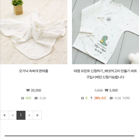
오가닉 속싸개 완제품
태명 프린트 신청하기_배냇저고리 만들기 세트
구입시에만 신청가능합니다
20,000
7,000
5,000
400
리뷰
0
28%
DC
리뷰 1090
1