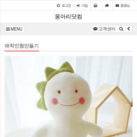
로그인
가입
동영상
옹아리닷컴
고객센터
MENU
애착인형만들기