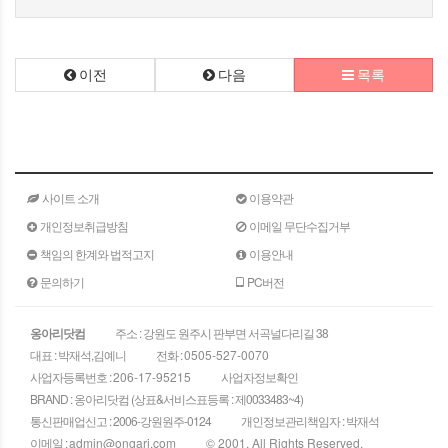
이전
다음
목록
사이트 소개
이용약관
개인정보취급방침
이메일 무단수집거부
책임의 한계와 법적고지
이용안내
문의하기
PC버전
옹아리닷컴
주소 : 강원도 원주시 판부면 서곡널다리길 38
대표 : 박재석,김예니
전화 :
0505-527-0070
사업자등록번호 :
206-17-95215
사업자정보확인
BRAND : 옹아리닷컴 (상표&서비스표등록 : 제0033483~4)
통신판매업신고 : 2006-강원원주-0124
개인정보관리책임자 : 박재석
이메일 :
admin@ongari.com
© 2001, All Rights Reserved.