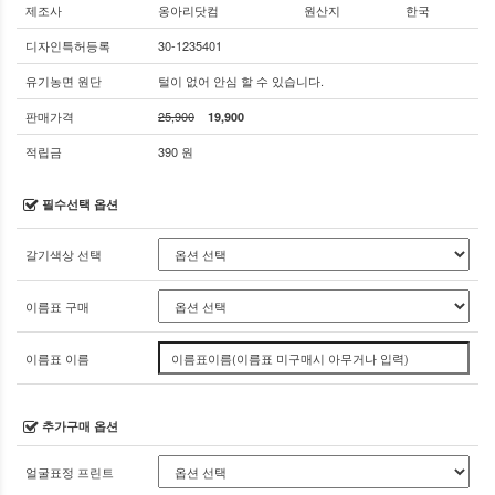
제조사
옹아리닷컴
원산지
한국
디자인특허등록
30-1235401
유기농면 원단
털이 없어 안심 할 수 있습니다.
판매가격
25,900
19,900
적립금
390 원
필수선택 옵션
갈기색상 선택
이름표 구매
이름표 이름
추가구매 옵션
얼굴표정 프린트